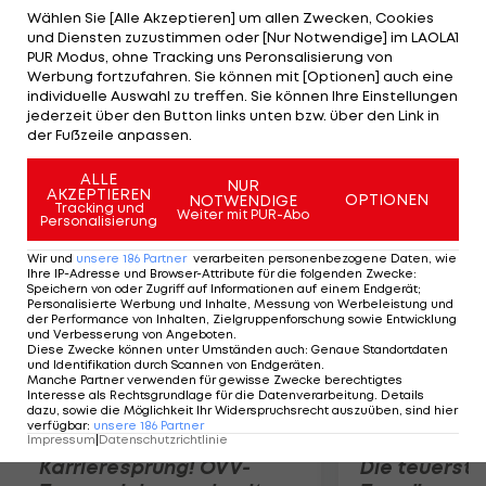
Duells zwischen der Deutschen Angelique Kerber
Wählen Sie [Alle Akzeptieren] um allen Zwecken, Cookies
und Diensten zuzustimmen oder [Nur Notwendige] im LAOLA1
(9) und Maria Sharapova (RUS/5). In der
PUR Modus, ohne Tracking uns Peronsalisierung von
fortgesetzten Drittrunden-Partie zwischen
Werbung fortzufahren. Sie können mit [Optionen] auch eine
individuelle Auswahl zu treffen. Sie können Ihre Einstellungen
Sabine Liscki (GER/19) und Ana Ivanovic (SRB/11)
jederzeit über den Button links unten bzw. über den Link in
setzt sich die Deutsche mit 6:4,3:6,6:1 durch und
der Fußzeile anpassen.
trifft auf Jaroslava Shvedova.
ALLE
NUR
AKZEPTIEREN
OPTIONEN
NOTWENDIGE
Mehr zum Thema
Tracking und
Weiter mit PUR-Abo
Personalisierung
Wir und
unsere
186
Partner
verarbeiten personenbezogene Daten, wie
Ihre IP-Adresse und Browser-Attribute für die folgenden Zwecke
:
Speichern von oder Zugriff auf Informationen auf einem Endgerät;
Personalisierte Werbung und Inhalte, Messung von Werbeleistung und
der Performance von Inhalten, Zielgruppenforschung sowie Entwicklung
und Verbesserung von Angeboten
.
Diese Zwecke können unter Umständen auch
:
Genaue Standortdaten
und Identifikation durch Scannen von Endgeräten
.
Manche Partner verwenden für gewisse Zwecke berechtigtes
Interesse als Rechtsgrundlage für die Datenverarbeitung. Details
dazu, sowie die Möglichkeit Ihr Widerspruchsrecht auszuüben, sind hier
verfügbar
:
unsere
186
Partner
Impressum
|
Datenschutzrichtlinie
Karrieresprung! ÖVV-
Die teuerst