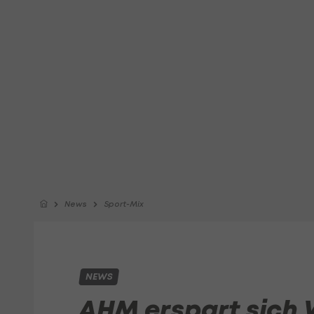
News
Sport-Mix
NEWS
AHM erspart sich