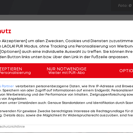
Foto: ©
hutz
le Akzeptieren] um allen Zwecken, Cookies und Diensten zuzustimme
 LAOLA1 PUR Modus, ohne Tracking uns Peronsalisierung von Werbung
e Absagen der Argentinier Juan Monaco und Juan Mart
[Optionen] auch eine individuelle Auswahl zu treffen. Sie können Ihre
bledon. Monaco verkündete seine Absenz am Diensta
den Button links unten bzw. über den Link in der Fußzeile anpassen.
h kam es zur erwarteten Absagen von Del Potro, der
ZEPTIEREN
NUR NOTWENDIGE
OPTI
bst wieder spielen wird. Neben Haider-Maurer sind in
Personalisierung
Weiter mit PUR-Abo
ic Thiem im Hauptfeld. Gerald Melzer und Martin
6
Partner
verarbeiten personenbezogene Daten, wie Ihre IP-Adresse und Browser-
e
:
Speichern von oder Zugriff auf Informationen auf einem Endgerät; Personalisi
von Werbeleistung und der Performance von Inhalten, Zielgruppenforschung sow
g von Angeboten
.
nnen unter Umständen auch
:
Genaue Standortdaten und Identifikation durch Sca
erwenden für gewisse Zwecke berechtigtes Interesse als Rechtsgrundlage für d
. Details dazu, sowie die Möglichkeit Ihr Widerspruchsrecht auszuüben, sind hie
r
chutzrichtlinie