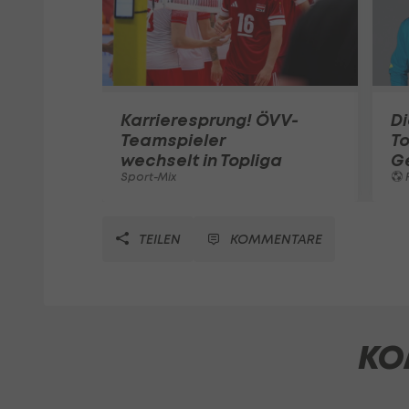
Karrieresprung! ÖVV-
Di
Teamspieler
T
wechselt in Topliga
G
Sport-Mix
F
TEILEN
KOMMENTARE
KO