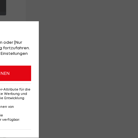
n oder [Nur
 fortzufahren.
in
 Einstellungen
g
ONEN
Attribute für die
erte Werbung und
ie Entwicklung
nnen von
ie
r verfügbar
:
Red-Bull-Rückkehr?
Ten