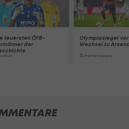
e teuersten ÖFB-
Olympiasieger vor
ormänner der
Wechsel zu Arsena
eschichte
ußball
Premier League
MMENTARE