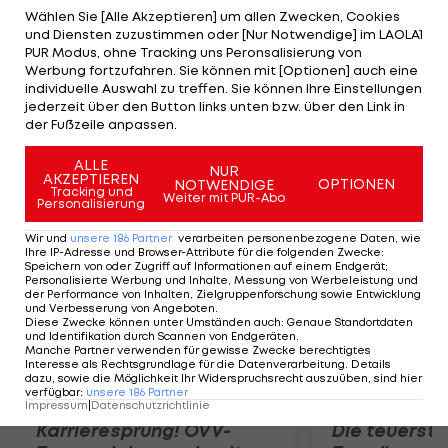
Russin Vera Zvonareva. Unter den Top-16 steht
Wählen Sie [Alle Akzeptieren] um allen Zwecken, Cookies
und Diensten zuzustimmen oder [Nur Notwendige] im LAOLA1
auch Agnieszka Radwanska. Die Polin, Nummer
PUR Modus, ohne Tracking uns Peronsalisierung von
drei der Setzliste, lässt Heather Watson beim 6:0,
Werbung fortzufahren. Sie können mit [Optionen] auch eine
individuelle Auswahl zu treffen. Sie können Ihre Einstellungen
6:2 keine Chance. Angelique Kerber (GER) wirft die
jederzeit über den Button links unten bzw. über den Link in
US-Amerikanerin Christina McHale mit 6:2, 6:3 aus
der Fußzeile anpassen.
dem Turnier.
ALLE
NUR
AKZEPTIEREN
OPTIONEN
NOTWENDIGE
Mehr zum Thema
Tracking und
Weiter mit PUR-Abo
Personalisierung
Wir und
unsere
186
Partner
verarbeiten personenbezogene Daten, wie
Ihre IP-Adresse und Browser-Attribute für die folgenden Zwecke
:
Speichern von oder Zugriff auf Informationen auf einem Endgerät;
Personalisierte Werbung und Inhalte, Messung von Werbeleistung und
der Performance von Inhalten, Zielgruppenforschung sowie Entwicklung
und Verbesserung von Angeboten
.
Diese Zwecke können unter Umständen auch
:
Genaue Standortdaten
und Identifikation durch Scannen von Endgeräten
.
Manche Partner verwenden für gewisse Zwecke berechtigtes
Interesse als Rechtsgrundlage für die Datenverarbeitung. Details
dazu, sowie die Möglichkeit Ihr Widerspruchsrecht auszuüben, sind hier
verfügbar
:
unsere
186
Partner
Impressum
|
Datenschutzrichtlinie
Karrieresprung! ÖVV-
Die teuerst