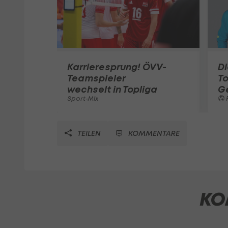
Karrieresprung! ÖVV-
Di
Teamspieler
T
wechselt in Topliga
G
Sport-Mix
F
TEILEN
KOMMENTARE
KO