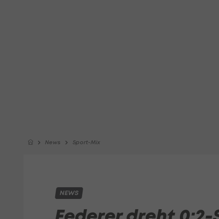
News
Sport-Mix
NEWS
Federer dreht 0:2