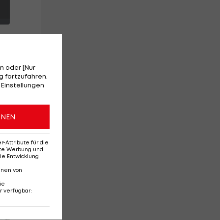
n oder [Nur
 fortzufahren.
 Einstellungen
u
ft
ONEN
t
Attribute für die
erte Werbung und
ie Entwicklung
nnen von
ie
r verfügbar
:
Red-Bull-Rückkehr?
Ten