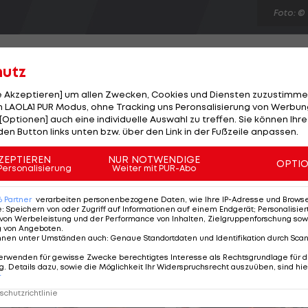
Foto: ©
hutz
le Akzeptieren] um allen Zwecken, Cookies und Diensten zuzustimme
 LAOLA1 PUR Modus, ohne Tracking uns Peronsalisierung von Werbung
 dem Drittrunden-Aus in Wimbledon. Der Schweizer,
[Optionen] auch eine individuelle Auswahl zu treffen. Sie können Ihre
sen", liegt im Duell mit dem Franzosen Julien Bennetea
den Button links unten bzw. über den Link in der Fußzeile anpassen.
eits dem Aus entgegen, als er doch noch die Wende schaf
ZEPTIEREN
NUR NOTWENDIGE
OPTI
 7:6 (6) und 6:1 durchsetzt. Nach 3:33 Stunden verwandel
Personalisierung
Weiter mit PUR-Abo
appen Erfolg gesteht "FedEx": "Ich habe schon an mir
6
Partner
verarbeiten personenbezogene Daten, wie Ihre IP-Adresse und Browser-
e
:
Speichern von oder Zugriff auf Informationen auf einem Endgerät; Personalisi
von Werbeleistung und der Performance von Inhalten, Zielgruppenforschung sow
g von Angeboten
.
nnen unter Umständen auch
:
Genaue Standortdaten und Identifikation durch Sca
erwenden für gewisse Zwecke berechtigtes Interesse als Rechtsgrundlage für d
. Details dazu, sowie die Möglichkeit Ihr Widerspruchsrecht auszuüben, sind hie
r
chutzrichtlinie