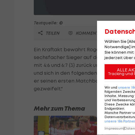
Textquelle: ©
Datensc
TEILEN
KOMMENTARE
Wählen Sie [Al
Notwendige] im
Ein Kraftakt bewahrt Roger Federer vor
Sie können mit 
sechsfacher Sieger auf dem "Heiligen Ra
jederzeit über 
mit 4:6 und 6:7 (3) zurück und blickt ber
ALLE AK
und sich in den folgenden Sätzen mit 6:2,
Tracking und 
er seinen ersten Matchball. Nach dem kn
Wir und
unsere
18
gezweifelt."
folgenden Zweck
Inhalte, Messung 
und Verbesserun
Diese Zwecke kö
Mehr zum Thema
Endgeräten
.
Manche Partner v
Datenverarbeitung
unsere
186
Partne
Impressum
|
Datens