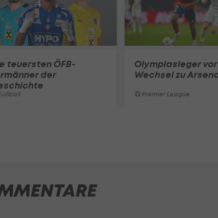
e teuersten ÖFB-
Olympiasieger vor
ormänner der
Wechsel zu Arsena
eschichte
ußball
Premier League
MMENTARE