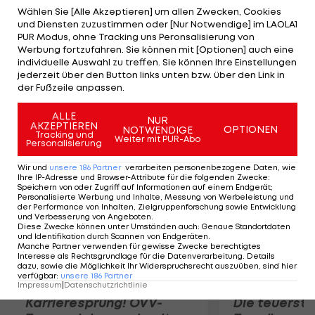
Duell zweier ungesetzter Paarungen in fünf
Wählen Sie [Alle Akzeptieren] um allen Zwecken, Cookies
und Diensten zuzustimmen oder [Nur Notwendige] im LAOLA1
Sätzen 5:7,6:4,6:4,3:6 und 4:6. Schon in der ersten
PUR Modus, ohne Tracking uns Peronsalisierung von
Runde musste das Duo über fünf Sätze, damals
Werbung fortzufahren. Sie können mit [Optionen] auch eine
individuelle Auswahl zu treffen. Sie können Ihre Einstellungen
noch erfolgreich. Damit bleibt der Einzug in das
jederzeit über den Button links unten bzw. über den Link in
Doppel-Halbfinale der Australian Open 2009 der
der Fußzeile anpassen.
größte Grand-Slam-Erfolg Marachs.
ALLE
NUR
AKZEPTIEREN
OPTIONEN
NOTWENDIGE
Mehr zum Thema
Tracking und
Weiter mit PUR-Abo
Personalisierung
Wir und
unsere
186
Partner
verarbeiten personenbezogene Daten, wie
Ihre IP-Adresse und Browser-Attribute für die folgenden Zwecke
:
Speichern von oder Zugriff auf Informationen auf einem Endgerät;
Personalisierte Werbung und Inhalte, Messung von Werbeleistung und
der Performance von Inhalten, Zielgruppenforschung sowie Entwicklung
und Verbesserung von Angeboten
.
Diese Zwecke können unter Umständen auch
:
Genaue Standortdaten
und Identifikation durch Scannen von Endgeräten
.
Manche Partner verwenden für gewisse Zwecke berechtigtes
Interesse als Rechtsgrundlage für die Datenverarbeitung. Details
dazu, sowie die Möglichkeit Ihr Widerspruchsrecht auszuüben, sind hier
verfügbar
:
unsere
186
Partner
Impressum
|
Datenschutzrichtlinie
Karrieresprung! ÖVV-
Die teuerst