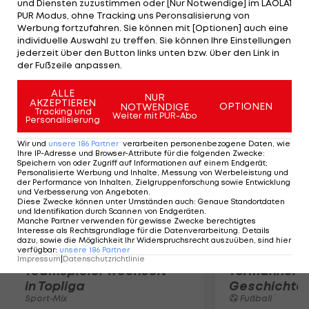
und Diensten zuzustimmen oder [Nur Notwendige] im LAOLA1
das Match für sich. In der dritten Runde trifft der
PUR Modus, ohne Tracking uns Peronsalisierung von
32-Jährige auf den Sieger aus Granollers (ESP/30)
Werbung fortzufahren. Sie können mit [Optionen] auch eine
gegen Giraldo. John Isner kämpft Jarkko
individuelle Auswahl zu treffen. Sie können Ihre Einstellungen
jederzeit über den Button links unten bzw. über den Link in
Nieminen (FIN) 7:6(17),7:6(3),7:5 nieder.
der Fußzeile anpassen.
Mehr zum Thema
ALLE
NUR
AKZEPTIEREN
OPTIONEN
NOTWENDIGE
Tracking und
Weiter mit PUR-Abo
Personalisierung
Wir und
unsere
186
Partner
verarbeiten personenbezogene Daten, wie
Ihre IP-Adresse und Browser-Attribute für die folgenden Zwecke
:
Speichern von oder Zugriff auf Informationen auf einem Endgerät;
Personalisierte Werbung und Inhalte, Messung von Werbeleistung und
der Performance von Inhalten, Zielgruppenforschung sowie Entwicklung
und Verbesserung von Angeboten
.
Diese Zwecke können unter Umständen auch
:
Genaue Standortdaten
und Identifikation durch Scannen von Endgeräten
.
Manche Partner verwenden für gewisse Zwecke berechtigtes
Interesse als Rechtsgrundlage für die Datenverarbeitung. Details
dazu, sowie die Möglichkeit Ihr Widerspruchsrecht auszuüben, sind hier
verfügbar
:
unsere
186
Partner
Karrieresprung! ÖVV-
Die teuerst
Impressum
|
Datenschutzrichtlinie
Teamspieler wechselt
Tormänner d
in Topliga
Geschichte
Sport-Mix
Fußball