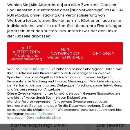
Duo setzt sich mit 6:4, 6:7 (10), 6:4, 6:3 durch. Im
Wählen Sie [Alle Akzeptieren] um allen Zwecken, Cookies
und Diensten zuzustimmen oder [Nur Notwendige] im LAOLA1
Endspiel des bedeutendsten Rasenturniers der
PUR Modus, ohne Tracking uns Peronsalisierung von
Welt bekommen sie es mit Jonathan Marray und
Werbung fortzufahren. Sie können mit [Optionen] auch eine
individuelle Auswahl zu treffen. Sie können Ihre Einstellungen
Frederik Nielsen zu tun, die überraschend die
jederzeit über den Button links unten bzw. über den Link in
Bryan-Zwillinge Bob und Mike 6:4, 7:6 (9), 6:7 (4), 7:6
der Fußzeile anpassen.
(5) bezwingen.
ALLE
NUR
AKZEPTIEREN
OPTIONEN
NOTWENDIGE
Mehr zum Thema
Tracking und
Weiter mit PUR-Abo
Personalisierung
Wir und
unsere
186
Partner
verarbeiten personenbezogene Daten, wie
Ihre IP-Adresse und Browser-Attribute für die folgenden Zwecke
:
Speichern von oder Zugriff auf Informationen auf einem Endgerät;
Personalisierte Werbung und Inhalte, Messung von Werbeleistung und
der Performance von Inhalten, Zielgruppenforschung sowie Entwicklung
und Verbesserung von Angeboten
.
Diese Zwecke können unter Umständen auch
:
Genaue Standortdaten
und Identifikation durch Scannen von Endgeräten
.
Manche Partner verwenden für gewisse Zwecke berechtigtes
Interesse als Rechtsgrundlage für die Datenverarbeitung. Details
dazu, sowie die Möglichkeit Ihr Widerspruchsrecht auszuüben, sind hier
verfügbar
:
unsere
186
Partner
Impressum
|
Datenschutzrichtlinie
Karrieresprung! ÖVV-
Die teuerst