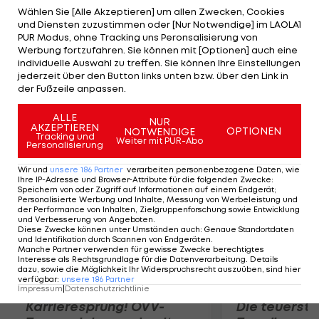
Aufschlag mit einem Ass. Die Deutsche
Wählen Sie [Alle Akzeptieren] um allen Zwecken, Cookies
und Diensten zuzustimmen oder [Nur Notwendige] im LAOLA1
überzeugte mit einem starken Service und ließ im
PUR Modus, ohne Tracking uns Peronsalisierung von
zweiten Satz keinen einzigen Breakball der
Werbung fortzufahren. Sie können mit [Optionen] auch eine
individuelle Auswahl zu treffen. Sie können Ihre Einstellungen
French-Open-Siegerin zu. Im Viertelfinale trifft
jederzeit über den Button links unten bzw. über den Link in
Lisicki auf ihre Landsfrau Angelique Kerber oder
der Fußzeile anpassen.
die Belgierin Kim Clijsters.
ALLE
NUR
AKZEPTIEREN
OPTIONEN
NOTWENDIGE
Mehr zum Thema
Tracking und
Weiter mit PUR-Abo
Personalisierung
Wir und
unsere
186
Partner
verarbeiten personenbezogene Daten, wie
Ihre IP-Adresse und Browser-Attribute für die folgenden Zwecke
:
Speichern von oder Zugriff auf Informationen auf einem Endgerät;
Personalisierte Werbung und Inhalte, Messung von Werbeleistung und
der Performance von Inhalten, Zielgruppenforschung sowie Entwicklung
und Verbesserung von Angeboten
.
Diese Zwecke können unter Umständen auch
:
Genaue Standortdaten
und Identifikation durch Scannen von Endgeräten
.
Manche Partner verwenden für gewisse Zwecke berechtigtes
Interesse als Rechtsgrundlage für die Datenverarbeitung. Details
dazu, sowie die Möglichkeit Ihr Widerspruchsrecht auszuüben, sind hier
verfügbar
:
unsere
186
Partner
Impressum
|
Datenschutzrichtlinie
Karrieresprung! ÖVV-
Die teuerst