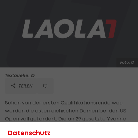
Foto: ©
Textquelle: ©
TEILEN
Schon von der ersten Qualifikationsrunde weg
werden die österreichischen Damen bei den US
Open voll gefordert. Die an 29 gesetzte Yvonne
Meusburger bekommt es am Mittwoch in ihrem
Datenschutz
Auftaktspiel mit Raluca-Ioana Olaru (ROU) zu tun.