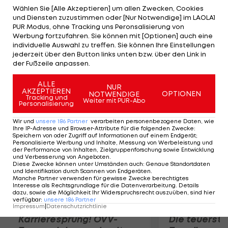
Die 23-Jährige ist zwar nur auf Platz 262 zu finden,
Wählen Sie [Alle Akzeptieren] um allen Zwecken, Cookies
und Diensten zuzustimmen oder [Nur Notwendige] im LAOLA1
war aber schon mal die Nummer 53 der Welt.
PUR Modus, ohne Tracking uns Peronsalisierung von
Patricia Mayr-Achleitner muss gegen die
Werbung fortzufahren. Sie können mit [Optionen] auch eine
individuelle Auswahl zu treffen. Sie können Ihre Einstellungen
ehemalige Weltranglisten-14. Eleni Daniilidou ran.
jederzeit über den Button links unten bzw. über den Link in
Die Griechin verlor letzte Woche in Cincinnati erst
der Fußzeile anpassen.
gegen Serena Williams.
ALLE
NUR
AKZEPTIEREN
OPTIONEN
NOTWENDIGE
Mehr zum Thema
Tracking und
Weiter mit PUR-Abo
Personalisierung
Wir und
unsere
186
Partner
verarbeiten personenbezogene Daten, wie
Ihre IP-Adresse und Browser-Attribute für die folgenden Zwecke
:
Speichern von oder Zugriff auf Informationen auf einem Endgerät;
Personalisierte Werbung und Inhalte, Messung von Werbeleistung und
der Performance von Inhalten, Zielgruppenforschung sowie Entwicklung
und Verbesserung von Angeboten
.
Diese Zwecke können unter Umständen auch
:
Genaue Standortdaten
und Identifikation durch Scannen von Endgeräten
.
Manche Partner verwenden für gewisse Zwecke berechtigtes
Interesse als Rechtsgrundlage für die Datenverarbeitung. Details
dazu, sowie die Möglichkeit Ihr Widerspruchsrecht auszuüben, sind hier
verfügbar
:
unsere
186
Partner
Impressum
|
Datenschutzrichtlinie
Karrieresprung! ÖVV-
Die teuerst