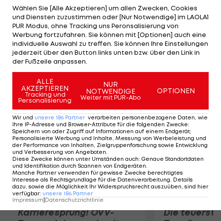
Koubek mit 6:3, 6:3 durch. Der im vergangenen Jahr
Wählen Sie [Alle Akzeptieren] um allen Zwecken, Cookies
und Diensten zuzustimmen oder [Nur Notwendige] im LAOLA1
zurückgetretene Kärntner ist mittlerweile Trainer
PUR Modus, ohne Tracking uns Peronsalisierung von
bei Günter Bresnik und betreut in dieser Funktion
Werbung fortzufahren. Sie können mit [Optionen] auch eine
individuelle Auswahl zu treffen. Sie können Ihre Einstellungen
unter anderem auch Thiem. Bei den Damen setzt
jederzeit über den Button links unten bzw. über den Link in
sich Yvonne Neuwirth 6:7, 6:0, 6:1 gegen Tina
der Fußzeile anpassen.
Schiechtl durch.
ALLE
NUR
AKZEPTIEREN
OPTIONEN
NOTWENDIGE
Mehr zum Thema
Tracking und
Weiter mit PUR-Abo
Personalisierung
Wir und
unsere
186
Partner
verarbeiten personenbezogene Daten, wie
Ihre IP-Adresse und Browser-Attribute für die folgenden Zwecke
:
Speichern von oder Zugriff auf Informationen auf einem Endgerät;
Personalisierte Werbung und Inhalte, Messung von Werbeleistung und
der Performance von Inhalten, Zielgruppenforschung sowie Entwicklung
und Verbesserung von Angeboten
.
Diese Zwecke können unter Umständen auch
:
Genaue Standortdaten
und Identifikation durch Scannen von Endgeräten
.
Manche Partner verwenden für gewisse Zwecke berechtigtes
Interesse als Rechtsgrundlage für die Datenverarbeitung. Details
dazu, sowie die Möglichkeit Ihr Widerspruchsrecht auszuüben, sind hier
verfügbar
:
unsere
186
Partner
Impressum
|
Datenschutzrichtlinie
Karrieresprung! ÖVV-
Die teuerst