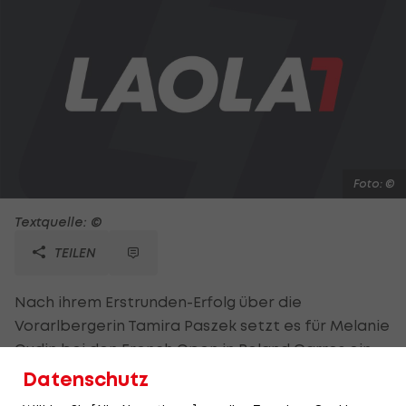
Foto: ©
Textquelle: ©
TEILEN
Nach ihrem Erstrunden-Erfolg über die
Vorarlbergerin Tamira Paszek setzt es für Melanie
Oudin bei den French Open in Roland Garros ein
jähes Ende. Die 21-jährige US-Amerikanerin geht
Datenschutz
am etwas verregneten Donnerstag gegen die