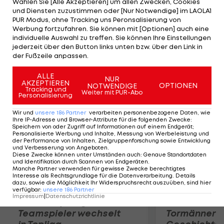
Wählen Sie [Alle Akzeptieren] um allen Zwecken, Cookies
Chinesin Zheng Jie mit 3:6, 1:6 unter. In souveräner
und Diensten zuzustimmen oder [Nur Notwendige] im LAOLA1
Manier zieht Jelena Jankovic unter die letzten 32
PUR Modus, ohne Tracking uns Peronsalisierung von
Werbung fortzufahren. Sie können mit [Optionen] auch eine
Spielerinnen ein: Die an 18 gesetzte Serbin fegt
individuelle Auswahl zu treffen. Sie können Ihre Einstellungen
über die Spanierin Garbine Muguruza mit 6:3, 6:0
jederzeit über den Button links unten bzw. über den Link in
der Fußzeile anpassen.
hinweg.
ALLE
NUR
AKZEPTIEREN
Mehr zum Thema
OPTIONEN
NOTWENDIGE
Tracking und
Weiter mit PUR-Abo
Personalisierung
Wir und
unsere
186
Partner
verarbeiten personenbezogene Daten, wie
Ihre IP-Adresse und Browser-Attribute für die folgenden Zwecke
:
Speichern von oder Zugriff auf Informationen auf einem Endgerät;
Personalisierte Werbung und Inhalte, Messung von Werbeleistung und
der Performance von Inhalten, Zielgruppenforschung sowie Entwicklung
und Verbesserung von Angeboten
.
Diese Zwecke können unter Umständen auch
:
Genaue Standortdaten
und Identifikation durch Scannen von Endgeräten
.
Manche Partner verwenden für gewisse Zwecke berechtigtes
Interesse als Rechtsgrundlage für die Datenverarbeitung. Details
dazu, sowie die Möglichkeit Ihr Widerspruchsrecht auszuüben, sind hier
verfügbar
:
unsere
186
Partner
Impressum
|
Datenschutzrichtlinie
Karrieresprung! ÖVV-
Die teuerst
Teamspieler wechselt
Tormänner d