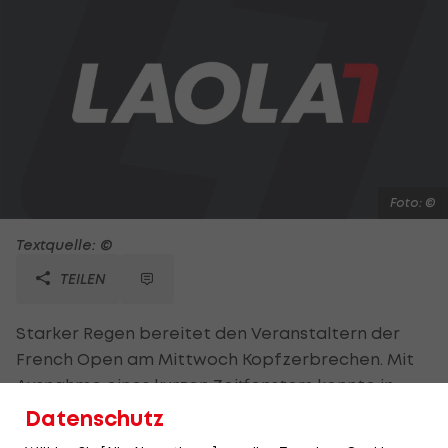
Foto: ©
Textquelle: ©
TEILEN
Starker Regen bereitet den Veranstaltern der
French Open am Mittwoch Kopfzerbrechen. Mit
Ausnahme eines kurzen Zeitfensters konnte in
Paris bis in den späten Nachmittag nicht gespielt
Datenschutz
werden. Samantha Stosur (AUS/9) hatte es bei