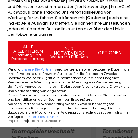
Wählen Sie [Alle Akzeptieren] um allen Zwecken, Cookies
ihrem 6:0, 6:2-Erstrunden-Erfolg über Kimiko Date-
und Diensten zuzustimmen oder [Nur Notwendige] im LAOLA1
Krumm dementsprechend eilig, wieder in die
PUR Modus, ohne Tracking uns Peronsalisierung von
Werbung fortzufahren. Sie können mit [Optionen] auch eine
Kabine zu kommen. Ebenfalls schnell genug war
individuelle Auswahl zu treffen. Sie können Ihre Einstellungen
Mariana Duque: Die Kolumbianerin fegte über
jederzeit über den Button links unten bzw. über den Link in
der Fußzeile anpassen.
Kristyna Pliskova (CZE) mit 6:2, 6:0 hinweg.
ALLE
NUR
AKZEPTIEREN
Mehr zum Thema
OPTIONEN
NOTWENDIGE
Tracking und
Weiter mit PUR-Abo
Personalisierung
Wir und
unsere
186
Partner
verarbeiten personenbezogene Daten, wie
Ihre IP-Adresse und Browser-Attribute für die folgenden Zwecke
:
Speichern von oder Zugriff auf Informationen auf einem Endgerät;
Personalisierte Werbung und Inhalte, Messung von Werbeleistung und
der Performance von Inhalten, Zielgruppenforschung sowie Entwicklung
und Verbesserung von Angeboten
.
Diese Zwecke können unter Umständen auch
:
Genaue Standortdaten
und Identifikation durch Scannen von Endgeräten
.
Manche Partner verwenden für gewisse Zwecke berechtigtes
Interesse als Rechtsgrundlage für die Datenverarbeitung. Details
dazu, sowie die Möglichkeit Ihr Widerspruchsrecht auszuüben, sind hier
verfügbar
:
unsere
186
Partner
Impressum
|
Datenschutzrichtlinie
Karrieresprung! ÖVV-
Die teuerst
Teamspieler wechselt
Tormänner d