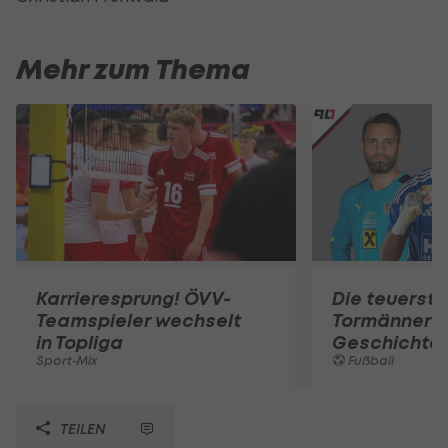
Mehr zum Thema
Karrieresprung! ÖVV-
Die teuerst
Teamspieler wechselt
Tormänner d
in Topliga
Geschichte
Sport-Mix
Fußball
TEILEN