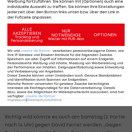
Werbung fortzufahren. Sie können mit [Optionen] auch eine
Monfils den Tschechen. „Es gibt auf der Tour
individuelle Auswahl zu treffen. Sie können Ihre Einstellungen
jederzeit über den Button links unten bzw. über den Link in
natürlich nicht so viele Spieler wie mich. Im
der Fußzeile anpassen.
Endeffekt kommt es aber darauf an, wer am Platz
ALLE
besser ist und heute war ich knapp der bessere
NUR
AKZEPTIEREN
OPTIONEN
NOTWENDIGE
Tracking und
Spieler.“
Weiter mit PUR-Abo
Personalisierung
Schwierige Aufgabe gegen Ferrer
Wir und
unsere
186
Partner
verarbeiten personenbezogene Daten, wie
Ihre IP-Adresse und Browser-Attribute für die folgenden Zwecke
:
Speichern von oder Zugriff auf Informationen auf einem Endgerät;
Personalisierte Werbung und Inhalte, Messung von Werbeleistung und
Ob er selbst nicht Probleme damit habe, bei
der Performance von Inhalten, Zielgruppenforschung sowie Entwicklung
solchen Show-Einlagen die Konzentration zu
und Verbesserung von Angeboten
.
Diese Zwecke können unter Umständen auch
:
Genaue Standortdaten
verlieren? „Das macht mir nichts. Ich liebe es,
und Identifikation durch Scannen von Endgeräten
.
Manche Partner verwenden für gewisse Zwecke berechtigtes
wenn das Publikum involviert ist. Deshalb liebe ich
Interesse als Rechtsgrundlage für die Datenverarbeitung. Details
dazu, sowie die Möglichkeit Ihr Widerspruchsrecht auszuüben, sind hier
es auch, im Davis Cup zu spielen. Je wilder es wird,
verfügbar
:
unsere
186
Partner
Impressum
|
Datenschutzrichtlinie
umso besser werde ich.“
Richtig wild könnte es auch am Samstag (2. Partie
nach 14 Uhr) gegen David Ferrer werden. „Gegen