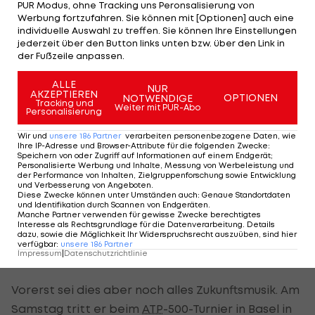
PUR Modus, ohne Tracking uns Peronsalisierung von
Werbung fortzufahren. Sie können mit [Optionen] auch eine
Dementsprechend spielt der Verband in seinen
individuelle Auswahl zu treffen. Sie können Ihre Einstellungen
Gedanken für die Zeit nach der Karriere derzeit
jederzeit über den Button links unten bzw. über den Link in
der Fußzeile anpassen.
keine große Rolle. Knowle wisse zudem noch gar
nicht, ob er dem
Tennis
überhaupt erhalten
ALLE
NUR
AKZEPTIEREN
bleiben wolle. Fest stehe nur, dass der Vater einer
OPTIONEN
NOTWENDIGE
Tracking und
Weiter mit PUR-Abo
Personalisierung
Tochter nach dem Leben als Profi das Reisen
dramatisch reduzieren wolle.
Wir und
unsere
186
Partner
verarbeiten personenbezogene Daten, wie
Ihre IP-Adresse und Browser-Attribute für die folgenden Zwecke
:
Speichern von oder Zugriff auf Informationen auf einem Endgerät;
Er interessiere sich sowohl für die Organisation
Personalisierte Werbung und Inhalte, Messung von Werbeleistung und
der Performance von Inhalten, Zielgruppenforschung sowie Entwicklung
von Sportevents als auch für mentales Coaching. „
und Verbesserung von Angeboten
.
Diese Zwecke können unter Umständen auch
:
Genaue Standortdaten
Im Sport habe ich gelernt, mit Drucksituationen
und Identifikation durch Scannen von Endgeräten
.
Manche Partner verwenden für gewisse Zwecke berechtigtes
und Niederlagen umzugehen. Daraus kann man
Interesse als Rechtsgrundlage für die Datenverarbeitung. Details
dazu, sowie die Möglichkeit Ihr Widerspruchsrecht auszuüben, sind hier
viel mitnehmen und das ist auch für andere Leute
verfügbar
:
unsere
186
Partner
Impressum
|
Datenschutzrichtlinie
ein Thema.“
Vorerst sei dies aber noch alles Zukunftsmusik. Am
Samstag tritt er beim
ATP
-500-Turnier in Basel in