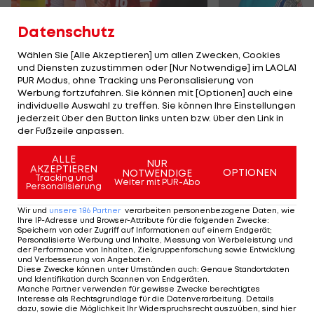
Datenschutz
Wählen Sie [Alle Akzeptieren] um allen Zwecken, Cookies
und Diensten zuzustimmen oder [Nur Notwendige] im LAOLA1
Karrieresprung! ÖVV-
Die teuerst
PUR Modus, ohne Tracking uns Peronsalisierung von
Teamspieler wechselt
Tormänner d
Werbung fortzufahren. Sie können mit [Optionen] auch eine
in Topliga
Geschichte
individuelle Auswahl zu treffen. Sie können Ihre Einstellungen
jederzeit über den Button links unten bzw. über den Link in
Sport-Mix
Fußball
der Fußzeile anpassen.
ALLE
NUR
TEILEN
AKZEPTIEREN
OPTIONEN
NOTWENDIGE
Tracking und
Weiter mit PUR-Abo
Personalisierung
Wir und
unsere
186
Partner
verarbeiten personenbezogene Daten, wie
Ihre IP-Adresse und Browser-Attribute für die folgenden Zwecke
:
Speichern von oder Zugriff auf Informationen auf einem Endgerät;
KOMMENTARE
Personalisierte Werbung und Inhalte, Messung von Werbeleistung und
der Performance von Inhalten, Zielgruppenforschung sowie Entwicklung
und Verbesserung von Angeboten
.
Diese Zwecke können unter Umständen auch
:
Genaue Standortdaten
und Identifikation durch Scannen von Endgeräten
.
Manche Partner verwenden für gewisse Zwecke berechtigtes
Interesse als Rechtsgrundlage für die Datenverarbeitung. Details
dazu, sowie die Möglichkeit Ihr Widerspruchsrecht auszuüben, sind hier