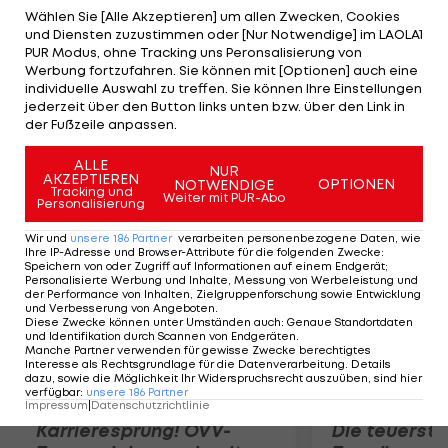
im Einzel, unterliegt Melzer mit seinem deutschen
Wählen Sie [Alle Akzeptieren] um allen Zwecken, Cookies
und Diensten zuzustimmen oder [Nur Notwendige] im LAOLA1
Partner Philipp Petzschner Sam Querrey auch zum
PUR Modus, ohne Tracking uns Peronsalisierung von
Auftakt des Doppelbewerbs von Cincinnati. Die
Werbung fortzufahren. Sie können mit [Optionen] auch eine
individuelle Auswahl zu treffen. Sie können Ihre Einstellungen
US-Wildcard-Paarung Querrey/James Blake
jederzeit über den Button links unten bzw. über den Link in
besiegt Melzer/Petzschner beim Hartplatz-
der Fußzeile anpassen.
Turnier in den USA mit 6:2 und 7:6 (5).
ALLE
NUR
AKZEPTIEREN
OPTIONEN
NOTWENDIGE
Mehr zum Thema
Tracking und
Weiter mit PUR-Abo
Personalisierung
Wir und
unsere
186
Partner
verarbeiten personenbezogene Daten, wie
Ihre IP-Adresse und Browser-Attribute für die folgenden Zwecke
:
Speichern von oder Zugriff auf Informationen auf einem Endgerät;
Personalisierte Werbung und Inhalte, Messung von Werbeleistung und
der Performance von Inhalten, Zielgruppenforschung sowie Entwicklung
und Verbesserung von Angeboten
.
Diese Zwecke können unter Umständen auch
:
Genaue Standortdaten
und Identifikation durch Scannen von Endgeräten
.
Manche Partner verwenden für gewisse Zwecke berechtigtes
Interesse als Rechtsgrundlage für die Datenverarbeitung. Details
dazu, sowie die Möglichkeit Ihr Widerspruchsrecht auszuüben, sind hier
verfügbar
:
unsere
186
Partner
Impressum
|
Datenschutzrichtlinie
Karrieresprung! ÖVV-
Die teuerst