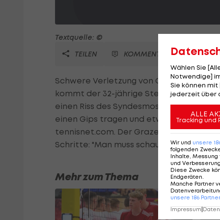
Textquelle: ©
Datensc
TEILEN
KOMMENTARE
Wählen Sie [Al
Notwendige] im
Schwere Verletzung von Oliver Marach! 
Sie können mit 
kommt der 32-jährige Steirer wegen eine
jederzeit über 
einen Riss des Syndesmosebandes und ei
ALLE AK
einen Gips tragen und etwa neun Wochen
Tracking und 
tennisnet.com. Der Grazer, der erst am 9.
Wir und
unsere
18
Schritte: "Man muss schauen."
folgenden Zweck
Inhalte, Messung 
und Verbesserun
Diese Zwecke kö
Mehr zum Thema
Endgeräten
.
Manche Partner v
Datenverarbeitung
unsere
186
Partne
Impressum
|
Datens