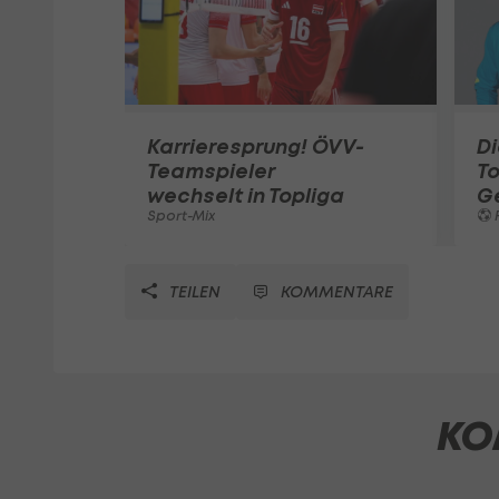
Karrieresprung! ÖVV-
Di
Teamspieler
T
wechselt in Topliga
G
Sport-Mix
F
TEILEN
KOMMENTARE
KO