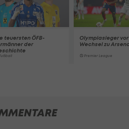
e teuersten ÖFB-
Olympiasieger vor
ormänner der
Wechsel zu Arsena
eschichte
ußball
Premier League
MMENTARE