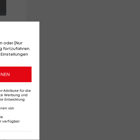
n oder [Nur
 fortzufahren.
 Einstellungen
ch
ng
ONEN
he
Attribute für die
erte Werbung und
ie Entwicklung
nnen von
ie
r verfügbar
:
Red-Bull-Rückkehr?
Ten