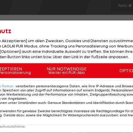
Foto: ©
hutz
le Akzeptieren] um allen Zwecken, Cookies und Diensten zuzustimme
 LAOLA1 PUR Modus, ohne Tracking uns Peronsalisierung von Werbung
Während des Trainings beim ATP-Turnier in Hamburg
[Optionen] auch eine individuelle Auswahl zu treffen. Sie können Ihre
s herausragenden Metallpfeilers zu Sturz und zieht si
den Button links unten bzw. über den Link in der Fußzeile anpassen.
nen Außenbandeinriss zu. "Ich werde sechs Wochen la
ZEPTIEREN
NUR NOTWENDIGE
OPTI
 pausieren müssen", erklärt Marach im Interview auf
Personalisierung
Weiter mit PUR-Abo
 Juli Vater einer Tochter wurde, überlegt nun rechtlic
6
Partner
verarbeiten personenbezogene Daten, wie Ihre IP-Adresse und Browser-
e
:
Speichern von oder Zugriff auf Informationen auf einem Endgerät; Personalisi
von Werbeleistung und der Performance von Inhalten, Zielgruppenforschung sow
g von Angeboten
.
nnen unter Umständen auch
:
Genaue Standortdaten und Identifikation durch Sca
erwenden für gewisse Zwecke berechtigtes Interesse als Rechtsgrundlage für d
. Details dazu, sowie die Möglichkeit Ihr Widerspruchsrecht auszuüben, sind hie
r
chutzrichtlinie