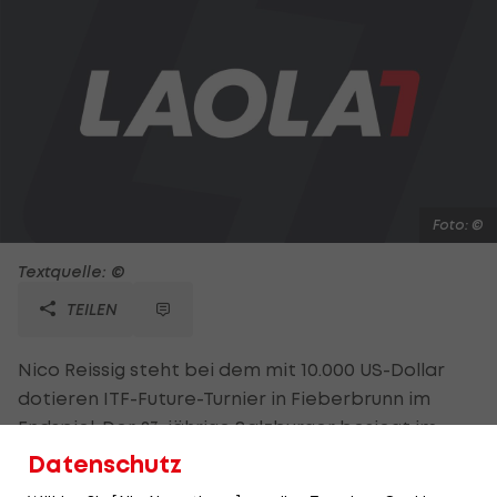
Foto: ©
Textquelle: ©
TEILEN
Nico Reissig steht bei dem mit 10.000 US-Dollar
dotieren ITF-Future-Turnier in Fieberbrunn im
Endspiel. Der 23-jährige Salzburger besiegt im
Semifinale den Deutschen David Thurner klar in
Datenschutz
zwei Sätzen mit 6:2 und 6:4. Der Final-Gegner des