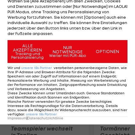
Wählen Sie [Alle Akzeptieren] um allen Zwecken, Cookies
Südstadt-Schützlings ist der Neuseeländer Jose
und Diensten zuzustimmen oder [Nur Notwendige] im LAOLA1
Statham, der sich gegen den Schweden Christian
PUR Modus, ohne Tracking uns Peronsalisierung von
Werbung fortzufahren. Sie können mit [Optionen] auch eine
Lindell mit 6:2 und 6:1 durchsetzt. Reissig hat damit
individuelle Auswahl zu treffen. Sie können Ihre Einstellungen
die Chance auf seinen insgesamt vierten Titel bei
jederzeit über den Button links unten bzw. über den Link in
der Fußzeile anpassen.
einem Future-Turnier.
ALLE
NUR
AKZEPTIEREN
Mehr zum Thema
OPTIONEN
NOTWENDIGE
Tracking und
Weiter mit PUR-Abo
Personalisierung
Wir und
unsere
186
Partner
verarbeiten personenbezogene Daten, wie
Ihre IP-Adresse und Browser-Attribute für die folgenden Zwecke
:
Speichern von oder Zugriff auf Informationen auf einem Endgerät;
Personalisierte Werbung und Inhalte, Messung von Werbeleistung und
der Performance von Inhalten, Zielgruppenforschung sowie Entwicklung
und Verbesserung von Angeboten
.
Diese Zwecke können unter Umständen auch
:
Genaue Standortdaten
und Identifikation durch Scannen von Endgeräten
.
Manche Partner verwenden für gewisse Zwecke berechtigtes
Interesse als Rechtsgrundlage für die Datenverarbeitung. Details
dazu, sowie die Möglichkeit Ihr Widerspruchsrecht auszuüben, sind hier
verfügbar
:
unsere
186
Partner
Impressum
|
Datenschutzrichtlinie
Karrieresprung! ÖVV-
Die teuerst
Teamspieler wechselt
Tormänner d