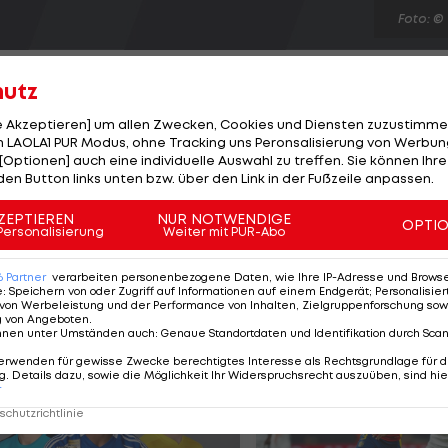
Foto: ©
hutz
le Akzeptieren] um allen Zwecken, Cookies und Diensten zuzustimme
 LAOLA1 PUR Modus, ohne Tracking uns Peronsalisierung von Werbung
[Optionen] auch eine individuelle Auswahl zu treffen. Sie können Ihre
 Ferrer und Nicolas Almagro schaffen am Samstag den
den Button links unten bzw. über den Link in der Fußzeile anpassen.
dotierten ATP-Turniers in Bastad. Ferrer, die Nummer ei
s gereihten Bulgaren Grigor Dimitrov mit 6:3, 7:5. Im
ZEPTIEREN
NUR NOTWENDIGE
OPTI
Personalisierung
Weiter mit PUR-Abo
 einen ungefährdeten 6:4, 6:3-Erfolg über den Tschech
6
Partner
verarbeiten personenbezogene Daten, wie Ihre IP-Adresse und Browser-
e
:
Speichern von oder Zugriff auf Informationen auf einem Endgerät; Personalisi
von Werbeleistung und der Performance von Inhalten, Zielgruppenforschung sow
g von Angeboten
.
nnen unter Umständen auch
:
Genaue Standortdaten und Identifikation durch Sca
erwenden für gewisse Zwecke berechtigtes Interesse als Rechtsgrundlage für d
. Details dazu, sowie die Möglichkeit Ihr Widerspruchsrecht auszuüben, sind hie
r
chutzrichtlinie