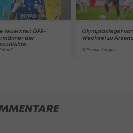
e teuersten ÖFB-
Olympiasieger vor
ormänner der
Wechsel zu Arsena
eschichte
ußball
Premier League
MMENTARE