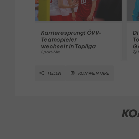
Karrieresprung! ÖVV-
Di
Teamspieler
T
wechselt in Topliga
G
Sport-Mix
F
TEILEN
KOMMENTARE
KO