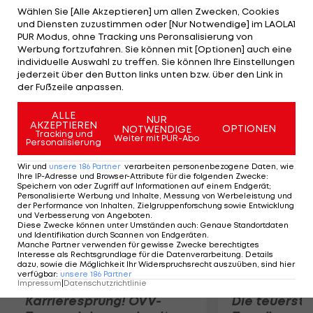
die US Open stellt sich entweder Alejandro Falla
Wählen Sie [Alle Akzeptieren] um allen Zwecken, Cookies
und Diensten zuzustimmen oder [Nur Notwendige] im LAOLA1
oder ein Qualifikant in den Weg. Bei einem
PUR Modus, ohne Tracking uns Peronsalisierung von
Aufstieg ins Achtelfinale droht ein Duell mit John
Werbung fortzufahren. Sie können mit [Optionen] auch eine
individuelle Auswahl zu treffen. Sie können Ihre Einstellungen
Isner (USA-3). Ebenfalls In North Carolina am Start
jederzeit über den Button links unten bzw. über den Link in
ist Dominic Thiem, der sich durch die Quali
der Fußzeile anpassen.
kämpfen muss.
ALLE
NUR
AKZEPTIEREN
OPTIONEN
NOTWENDIGE
Mehr zum Thema
Tracking und
Weiter mit PUR-Abo
Personalisierung
Wir und
unsere
186
Partner
verarbeiten personenbezogene Daten, wie
Ihre IP-Adresse und Browser-Attribute für die folgenden Zwecke
:
Speichern von oder Zugriff auf Informationen auf einem Endgerät;
Personalisierte Werbung und Inhalte, Messung von Werbeleistung und
der Performance von Inhalten, Zielgruppenforschung sowie Entwicklung
und Verbesserung von Angeboten
.
Diese Zwecke können unter Umständen auch
:
Genaue Standortdaten
und Identifikation durch Scannen von Endgeräten
.
Manche Partner verwenden für gewisse Zwecke berechtigtes
Interesse als Rechtsgrundlage für die Datenverarbeitung. Details
dazu, sowie die Möglichkeit Ihr Widerspruchsrecht auszuüben, sind hier
verfügbar
:
unsere
186
Partner
Impressum
|
Datenschutzrichtlinie
Karrieresprung! ÖVV-
Die teuerst