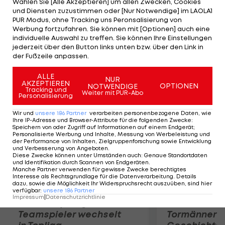
Wählen Sie [Alle Akzeptieren] um allen Zwecken, Cookies
Sock nach 1:24 Stunden mit 7:6(1) und 6:2 durch. Der
und Diensten zuzustimmen oder [Nur Notwendige] im LAOLA1
US-Amerikaner verpasst damit die Revanche für
PUR Modus, ohne Tracking uns Peronsalisierung von
Werbung fortzufahren. Sie können mit [Optionen] auch eine
die vor kurzem erlittene Niederlage beim Masters
individuelle Auswahl zu treffen. Sie können Ihre Einstellungen
in Shanghai und verliert auch das zweite Duell mit
jederzeit über den Button links unten bzw. über den Link in
der Fußzeile anpassen.
dem Weltranglisten-Fünften.
ALLE
NUR
AKZEPTIEREN
Mehr zum Thema
OPTIONEN
NOTWENDIGE
Tracking und
Weiter mit PUR-Abo
Personalisierung
Wir und
unsere
186
Partner
verarbeiten personenbezogene Daten, wie
Ihre IP-Adresse und Browser-Attribute für die folgenden Zwecke
:
Speichern von oder Zugriff auf Informationen auf einem Endgerät;
Personalisierte Werbung und Inhalte, Messung von Werbeleistung und
der Performance von Inhalten, Zielgruppenforschung sowie Entwicklung
und Verbesserung von Angeboten
.
Diese Zwecke können unter Umständen auch
:
Genaue Standortdaten
und Identifikation durch Scannen von Endgeräten
.
Manche Partner verwenden für gewisse Zwecke berechtigtes
Interesse als Rechtsgrundlage für die Datenverarbeitung. Details
dazu, sowie die Möglichkeit Ihr Widerspruchsrecht auszuüben, sind hier
verfügbar
:
unsere
186
Partner
Impressum
|
Datenschutzrichtlinie
Karrieresprung! ÖVV-
Die teuerst
Teamspieler wechselt
Tormänner d