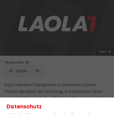
Foto: ©
Textquelle: ©
TEILEN
Nach seinem Titelgewinn in Shenzhen jubelt
Tomas Berdych am Sonntag in Stockholm über
seinen 12. Titel auf der ATP-Tour. Der topgesetzte
Tscheche setzt sich im Finale des mit 537.000 Euro
Datenschutz
Preisgeld dotierten ATP-250-Turniers gegen Jack