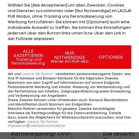
lediglich 1:01 Stunden. Nächster Gegner ist Tomas
Wählen Sie [Alle Akzeptieren] um allen Zwecken, Cookies
und Diensten zuzustimmen oder [Nur Notwendige] im LAOLA1
Berdych (7). Der Tscheche stoppt Kevin Anderson
PUR Modus, ohne Tracking uns Peronsalisierung von
(RSA) mit einem 7:5,6:2-Sieg. Gegen Djokovic ist
Werbung fortzufahren. Sie können mit [Optionen] auch eine
individuelle Auswahl zu treffen. Sie können Ihre Einstellungen
Berdych absoluter Außenseiter, weist er doch
jederzeit über den Button links unten bzw. über den Link in
eine 1:14-Bilanz gegen den
der Fußzeile anpassen.
Weltranglistenführenden auf.
ALLE
NUR
AKZEPTIEREN
OPTIONEN
NOTWENDIGE
Mehr zum Thema
Tracking und
Weiter mit PUR-Abo
Personalisierung
Wir und
unsere
186
Partner
verarbeiten personenbezogene Daten, wie
Ihre IP-Adresse und Browser-Attribute für die folgenden Zwecke
:
Speichern von oder Zugriff auf Informationen auf einem Endgerät;
Personalisierte Werbung und Inhalte, Messung von Werbeleistung und
der Performance von Inhalten, Zielgruppenforschung sowie Entwicklung
und Verbesserung von Angeboten
.
Diese Zwecke können unter Umständen auch
:
Genaue Standortdaten
und Identifikation durch Scannen von Endgeräten
.
Manche Partner verwenden für gewisse Zwecke berechtigtes
Interesse als Rechtsgrundlage für die Datenverarbeitung. Details
dazu, sowie die Möglichkeit Ihr Widerspruchsrecht auszuüben, sind hier
verfügbar
:
unsere
186
Partner
Impressum
|
Datenschutzrichtlinie
Karrieresprung! ÖVV-
Die teuerst