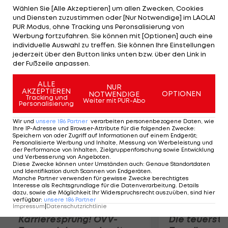
vor Roger Federer und Andy Murray an der Spitze.
Wählen Sie [Alle Akzeptieren] um allen Zwecken, Cookies
und Diensten zuzustimmen oder [Nur Notwendige] im LAOLA1
David Ferrer überholt nach seinem Titelgewinn in
PUR Modus, ohne Tracking uns Peronsalisierung von
Kuala Lumpur seinen spanischen Landsmann
Werbung fortzufahren. Sie können mit [Optionen] auch eine
individuelle Auswahl zu treffen. Sie können Ihre Einstellungen
Rafael Nadal und ist Siebenter. Damit macht
jederzeit über den Button links unten bzw. über den Link in
Ferrer auch einen großen Schritt Richtung World-
der Fußzeile anpassen.
Tour-Finale in London.
ALLE
NUR
AKZEPTIEREN
OPTIONEN
NOTWENDIGE
Mehr zum Thema
Tracking und
Weiter mit PUR-Abo
Personalisierung
Wir und
unsere
186
Partner
verarbeiten personenbezogene Daten, wie
Ihre IP-Adresse und Browser-Attribute für die folgenden Zwecke
:
Speichern von oder Zugriff auf Informationen auf einem Endgerät;
Personalisierte Werbung und Inhalte, Messung von Werbeleistung und
der Performance von Inhalten, Zielgruppenforschung sowie Entwicklung
und Verbesserung von Angeboten
.
Diese Zwecke können unter Umständen auch
:
Genaue Standortdaten
und Identifikation durch Scannen von Endgeräten
.
Manche Partner verwenden für gewisse Zwecke berechtigtes
Interesse als Rechtsgrundlage für die Datenverarbeitung. Details
dazu, sowie die Möglichkeit Ihr Widerspruchsrecht auszuüben, sind hier
verfügbar
:
unsere
186
Partner
Impressum
|
Datenschutzrichtlinie
Karrieresprung! ÖVV-
Die teuerst