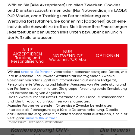
(AUS-6), der sich gegen Michael Russel (USA) 6:2, 6:3
Wählen Sie [Alle Akzeptieren] um allen Zwecken, Cookies
und Diensten zuzustimmen oder [Nur Notwendige] im LAOLA1
durchsetzt. Rajeev Ram (USA) eliminiert Leonardo
PUR Modus, ohne Tracking uns Peronsalisierung von
Mayer (ARG-3) und trifft nach seinem 7:6(3),6:3-
Werbung fortzufahren. Sie können mit [Optionen] auch eine
individuelle Auswahl zu treffen. Sie können Ihre Einstellungen
Erfolg auf Sam Querrey (USA-2), dessen Gegner
jederzeit über den Button links unten bzw. über den Link in
Xavier Malisse (BEL-5) gibt beim Stand von 2:6, 1:3
der Fußzeile anpassen.
auf.
ALLE
NUR
AKZEPTIEREN
OPTIONEN
NOTWENDIGE
Mehr zum Thema
Tracking und
Weiter mit PUR-Abo
Personalisierung
Wir und
unsere
186
Partner
verarbeiten personenbezogene Daten, wie
Ihre IP-Adresse und Browser-Attribute für die folgenden Zwecke
:
Speichern von oder Zugriff auf Informationen auf einem Endgerät;
Personalisierte Werbung und Inhalte, Messung von Werbeleistung und
der Performance von Inhalten, Zielgruppenforschung sowie Entwicklung
und Verbesserung von Angeboten
.
Diese Zwecke können unter Umständen auch
:
Genaue Standortdaten
und Identifikation durch Scannen von Endgeräten
.
Manche Partner verwenden für gewisse Zwecke berechtigtes
Interesse als Rechtsgrundlage für die Datenverarbeitung. Details
dazu, sowie die Möglichkeit Ihr Widerspruchsrecht auszuüben, sind hier
verfügbar
:
unsere
186
Partner
Impressum
|
Datenschutzrichtlinie
Karrieresprung! ÖVV-
Die teuerst