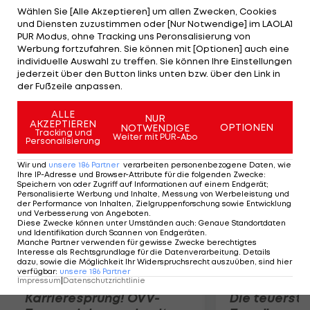
im Finale keine Chance und siegt nach nur 51
Wählen Sie [Alle Akzeptieren] um allen Zwecken, Cookies
und Diensten zuzustimmen oder [Nur Notwendige] im LAOLA1
Minuten mit 6:0 und 6:2. Der 24-jährige Querrey holt
PUR Modus, ohne Tracking uns Peronsalisierung von
sich damit den Titel zurück, den er nach den
Werbung fortzufahren. Sie können mit [Optionen] auch eine
individuelle Auswahl zu treffen. Sie können Ihre Einstellungen
Siegen 2009 und 2010 im vergangenen Jahr
jederzeit über den Button links unten bzw. über den Link in
aufgrund einer Ellbogen-Verletzung nicht
der Fußzeile anpassen.
verteidigen konnte.
ALLE
NUR
AKZEPTIEREN
OPTIONEN
NOTWENDIGE
Mehr zum Thema
Tracking und
Weiter mit PUR-Abo
Personalisierung
Wir und
unsere
186
Partner
verarbeiten personenbezogene Daten, wie
Ihre IP-Adresse und Browser-Attribute für die folgenden Zwecke
:
Speichern von oder Zugriff auf Informationen auf einem Endgerät;
Personalisierte Werbung und Inhalte, Messung von Werbeleistung und
der Performance von Inhalten, Zielgruppenforschung sowie Entwicklung
und Verbesserung von Angeboten
.
Diese Zwecke können unter Umständen auch
:
Genaue Standortdaten
und Identifikation durch Scannen von Endgeräten
.
Manche Partner verwenden für gewisse Zwecke berechtigtes
Interesse als Rechtsgrundlage für die Datenverarbeitung. Details
dazu, sowie die Möglichkeit Ihr Widerspruchsrecht auszuüben, sind hier
verfügbar
:
unsere
186
Partner
Impressum
|
Datenschutzrichtlinie
Karrieresprung! ÖVV-
Die teuerst