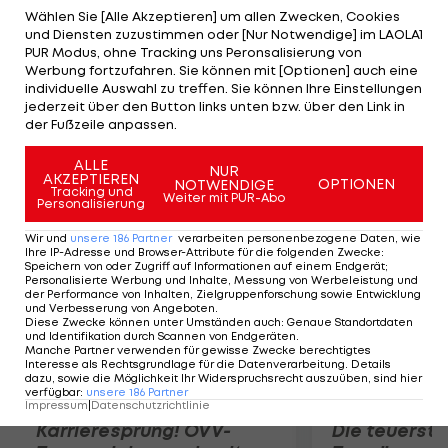
Gegner Flavio Cipolla (ITA) klar, bis dieser beim
Wählen Sie [Alle Akzeptieren] um allen Zwecken, Cookies
und Diensten zuzustimmen oder [Nur Notwendige] im LAOLA1
aussichtslosen Stand von 0:6 und 0:4 aufgibt.
PUR Modus, ohne Tracking uns Peronsalisierung von
Rajeev Ram (USA) schlägt Paul Capdeville (CHI) mit
Werbung fortzufahren. Sie können mit [Optionen] auch eine
individuelle Auswahl zu treffen. Sie können Ihre Einstellungen
6:3, 6:1. Im Viertelfinale von Baku schlägt Julia
jederzeit über den Button links unten bzw. über den Link in
Cohen (USA) die Slowakin Magdalena Rybarikova
der Fußzeile anpassen.
3:6, 6:3 und 6:4.
ALLE
NUR
AKZEPTIEREN
OPTIONEN
NOTWENDIGE
Mehr zum Thema
Tracking und
Weiter mit PUR-Abo
Personalisierung
Wir und
unsere
186
Partner
verarbeiten personenbezogene Daten, wie
Ihre IP-Adresse und Browser-Attribute für die folgenden Zwecke
:
Speichern von oder Zugriff auf Informationen auf einem Endgerät;
Personalisierte Werbung und Inhalte, Messung von Werbeleistung und
der Performance von Inhalten, Zielgruppenforschung sowie Entwicklung
und Verbesserung von Angeboten
.
Diese Zwecke können unter Umständen auch
:
Genaue Standortdaten
und Identifikation durch Scannen von Endgeräten
.
Manche Partner verwenden für gewisse Zwecke berechtigtes
Interesse als Rechtsgrundlage für die Datenverarbeitung. Details
dazu, sowie die Möglichkeit Ihr Widerspruchsrecht auszuüben, sind hier
verfügbar
:
unsere
186
Partner
Impressum
|
Datenschutzrichtlinie
Karrieresprung! ÖVV-
Die teuerst