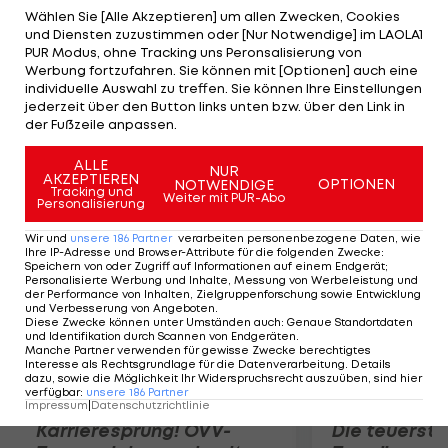
von Günter Bresnik unterliegt dem an fünf
Wählen Sie [Alle Akzeptieren] um allen Zwecken, Cookies
und Diensten zuzustimmen oder [Nur Notwendige] im LAOLA1
gesetzten Slowaken Martin Klizan erst nach
PUR Modus, ohne Tracking uns Peronsalisierung von
einem harten Kampf in drei Sätzen 1:6, 6:3, 5:7. Beim
Werbung fortzufahren. Sie können mit [Optionen] auch eine
individuelle Auswahl zu treffen. Sie können Ihre Einstellungen
entscheidenden Aufschlagverlust im dritten Satz
jederzeit über den Button links unten bzw. über den Link in
bei 5:6, kann sich Thiem bei den letzten drei
der Fußzeile anpassen.
Punkten wegen Krämpfen kaum mehr bewegen.
ALLE
NUR
AKZEPTIEREN
OPTIONEN
NOTWENDIGE
Mehr zum Thema
Tracking und
Weiter mit PUR-Abo
Personalisierung
Wir und
unsere
186
Partner
verarbeiten personenbezogene Daten, wie
Ihre IP-Adresse und Browser-Attribute für die folgenden Zwecke
:
Speichern von oder Zugriff auf Informationen auf einem Endgerät;
Personalisierte Werbung und Inhalte, Messung von Werbeleistung und
der Performance von Inhalten, Zielgruppenforschung sowie Entwicklung
und Verbesserung von Angeboten
.
Diese Zwecke können unter Umständen auch
:
Genaue Standortdaten
und Identifikation durch Scannen von Endgeräten
.
Manche Partner verwenden für gewisse Zwecke berechtigtes
Interesse als Rechtsgrundlage für die Datenverarbeitung. Details
dazu, sowie die Möglichkeit Ihr Widerspruchsrecht auszuüben, sind hier
verfügbar
:
unsere
186
Partner
Impressum
|
Datenschutzrichtlinie
Karrieresprung! ÖVV-
Die teuerst