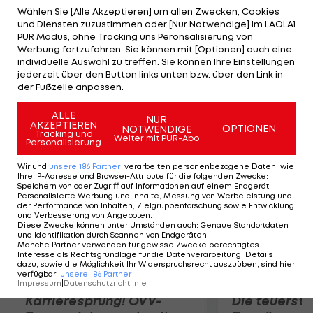
Wimbledon mit seinem Sensations-Sieg über
Wählen Sie [Alle Akzeptieren] um allen Zwecken, Cookies
und Diensten zuzustimmen oder [Nur Notwendige] im LAOLA1
Superstar Rafael Nadal für Furore. Der
PUR Modus, ohne Tracking uns Peronsalisierung von
topgesetzte Deutsche bekommt es nun mit dem
Werbung fortzufahren. Sie können mit [Optionen] auch eine
individuelle Auswahl zu treffen. Sie können Ihre Einstellungen
Italiener Filippo Volandri zu tun, der sich gegen
jederzeit über den Button links unten bzw. über den Link in
den Brasilianer Rogerio Dutra Silva mit 6:4, 6:4
der Fußzeile anpassen.
durchsetzt.
ALLE
NUR
AKZEPTIEREN
OPTIONEN
NOTWENDIGE
Mehr zum Thema
Tracking und
Weiter mit PUR-Abo
Personalisierung
Wir und
unsere
186
Partner
verarbeiten personenbezogene Daten, wie
Ihre IP-Adresse und Browser-Attribute für die folgenden Zwecke
:
Speichern von oder Zugriff auf Informationen auf einem Endgerät;
Personalisierte Werbung und Inhalte, Messung von Werbeleistung und
der Performance von Inhalten, Zielgruppenforschung sowie Entwicklung
und Verbesserung von Angeboten
.
Diese Zwecke können unter Umständen auch
:
Genaue Standortdaten
und Identifikation durch Scannen von Endgeräten
.
Manche Partner verwenden für gewisse Zwecke berechtigtes
Interesse als Rechtsgrundlage für die Datenverarbeitung. Details
dazu, sowie die Möglichkeit Ihr Widerspruchsrecht auszuüben, sind hier
verfügbar
:
unsere
186
Partner
Impressum
|
Datenschutzrichtlinie
Karrieresprung! ÖVV-
Die teuerst