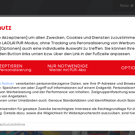
Foto: ©
hutz
le Akzeptieren] um allen Zwecken, Cookies und Diensten zuzustimme
 LAOLA1 PUR Modus, ohne Tracking uns Peronsalisierung von Werbung
[Optionen] auch eine individuelle Auswahl zu treffen. Sie können Ihre
 6:4-Erfolg über Sam Querrey bereits im Viertelfinale d
den Button links unten bzw. über den Link in der Fußzeile anpassen.
32-jährige Australier, der zuvor schon gegen den Bulga
its vier Mal (2000-2002, 2006) das Londoner Tradition
ZEPTIEREN
NUR NOTWENDIGE
OPTI
Personalisierung
Weiter mit PUR-Abo
) schlägt den Franzosen Nicolas Mahut mit 6:3, 7:6 (4).
gegen den Slowenen Greg Zemlja.
6
Partner
verarbeiten personenbezogene Daten, wie Ihre IP-Adresse und Browser-
e
:
Speichern von oder Zugriff auf Informationen auf einem Endgerät; Personalisi
von Werbeleistung und der Performance von Inhalten, Zielgruppenforschung sow
g von Angeboten
.
nnen unter Umständen auch
:
Genaue Standortdaten und Identifikation durch Sca
erwenden für gewisse Zwecke berechtigtes Interesse als Rechtsgrundlage für d
. Details dazu, sowie die Möglichkeit Ihr Widerspruchsrecht auszuüben, sind hie
r
chutzrichtlinie