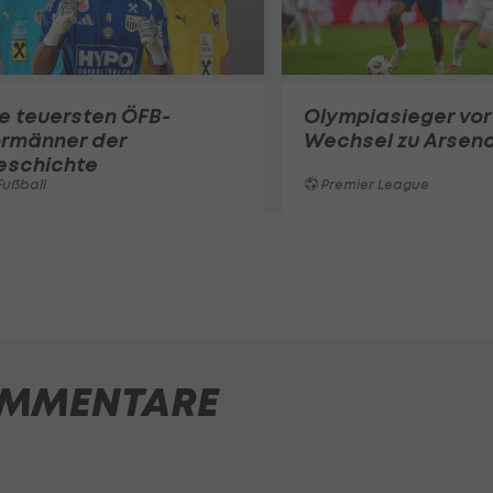
e teuersten ÖFB-
Olympiasieger vor
ormänner der
Wechsel zu Arsena
eschichte
ußball
Premier League
MMENTARE