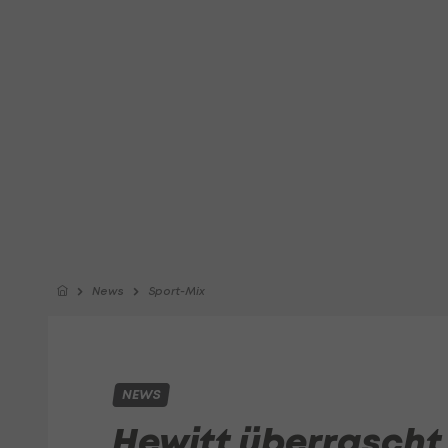
News
Sport-Mix
NEWS
Hewitt überrascht