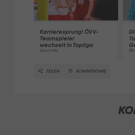
Karrieresprung! ÖVV-
Di
Teamspieler
T
wechselt in Topliga
G
Sport-Mix
F
TEILEN
KOMMENTARE
KO