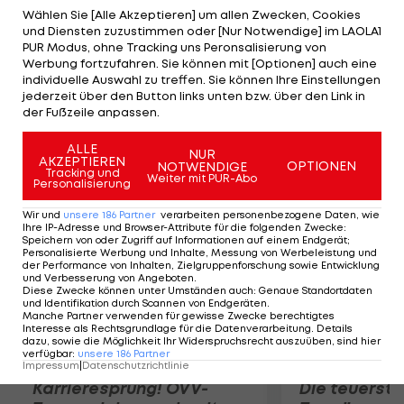
(7) und 6:7 (3). Weiter ist dagegen Kohlschreibers
Wählen Sie [Alle Akzeptieren] um allen Zwecken, Cookies
und Diensten zuzustimmen oder [Nur Notwendige] im LAOLA1
Landsfrau Julia Görges. Die 23-Jährige setzt sich
PUR Modus, ohne Tracking uns Peronsalisierung von
gegen Shahar Peer aus Israel mit 6:3 und 6:3 durch.
Werbung fortzufahren. Sie können mit [Optionen] auch eine
individuelle Auswahl zu treffen. Sie können Ihre Einstellungen
Francesca Schiavone, an Nummer 14 gereiht,
jederzeit über den Button links unten bzw. über den Link in
unterliegt im italienischen Duell Camila Giorgi
der Fußzeile anpassen.
deutlich 1:6, 3:6.
ALLE
NUR
AKZEPTIEREN
OPTIONEN
NOTWENDIGE
Mehr zum Thema
Tracking und
Weiter mit PUR-Abo
Personalisierung
Wir und
unsere
186
Partner
verarbeiten personenbezogene Daten, wie
Ihre IP-Adresse und Browser-Attribute für die folgenden Zwecke
:
Speichern von oder Zugriff auf Informationen auf einem Endgerät;
Personalisierte Werbung und Inhalte, Messung von Werbeleistung und
der Performance von Inhalten, Zielgruppenforschung sowie Entwicklung
und Verbesserung von Angeboten
.
Diese Zwecke können unter Umständen auch
:
Genaue Standortdaten
und Identifikation durch Scannen von Endgeräten
.
Manche Partner verwenden für gewisse Zwecke berechtigtes
Interesse als Rechtsgrundlage für die Datenverarbeitung. Details
dazu, sowie die Möglichkeit Ihr Widerspruchsrecht auszuüben, sind hier
verfügbar
:
unsere
186
Partner
Impressum
|
Datenschutzrichtlinie
Karrieresprung! ÖVV-
Die teuerst