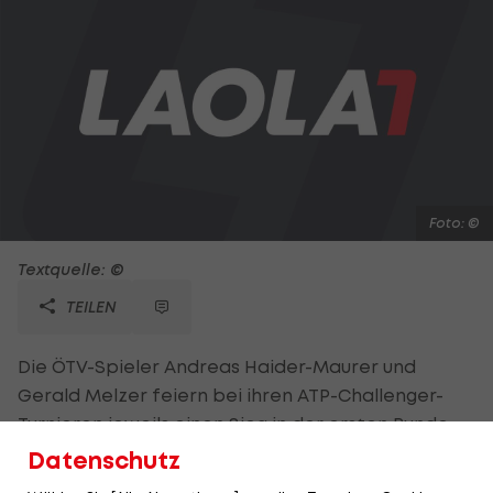
Foto: ©
Textquelle: ©
TEILEN
Die ÖTV-Spieler Andreas Haider-Maurer und
Gerald Melzer feiern bei ihren ATP-Challenger-
Turnieren jeweils einen Sieg in der ersten Runde.
Der an fünf gesetzte Haider-Maurer feiert beim
Datenschutz
mit 30.000 Euro dotierten Bewerb im rumänischen