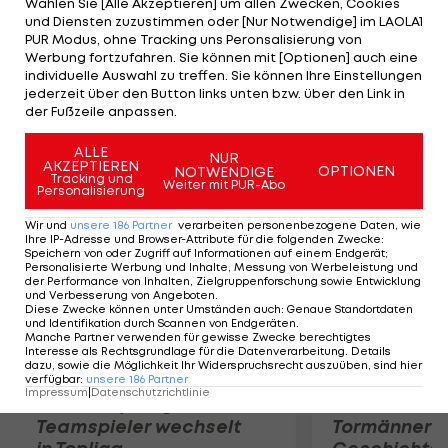
Wählen Sie [Alle Akzeptieren] um allen Zwecken, Cookies
Sibiou einen Auftakterfolg gegen Vlad Victor
und Diensten zuzustimmen oder [Nur Notwendige] im LAOLA1
Cornea (ROM-WC) mit 6:2,6:1. Der ungesetzte
PUR Modus, ohne Tracking uns Peronsalisierung von
Werbung fortzufahren. Sie können mit [Optionen] auch eine
Melzer wirft gar die Nummer eins, Igor Kunizin
individuelle Auswahl zu treffen. Sie können Ihre Einstellungen
(RUS), mit 6:1,6:2 zum Start aus dem mit 35.000 Euro
jederzeit über den Button links unten bzw. über den Link in
der Fußzeile anpassen.
dotierten Turnier im usbekischen Samarkand.
ALLE
NUR
AKZEPTIEREN
Mehr zum Thema
OPTIONEN
NOTWENDIGE
Tracking und
Weiter mit PUR-Abo
Personalisierung
Wir und
unsere
186
Partner
verarbeiten personenbezogene Daten, wie
Ihre IP-Adresse und Browser-Attribute für die folgenden Zwecke
:
Speichern von oder Zugriff auf Informationen auf einem Endgerät;
Personalisierte Werbung und Inhalte, Messung von Werbeleistung und
der Performance von Inhalten, Zielgruppenforschung sowie Entwicklung
und Verbesserung von Angeboten
.
Diese Zwecke können unter Umständen auch
:
Genaue Standortdaten
und Identifikation durch Scannen von Endgeräten
.
Manche Partner verwenden für gewisse Zwecke berechtigtes
Interesse als Rechtsgrundlage für die Datenverarbeitung. Details
dazu, sowie die Möglichkeit Ihr Widerspruchsrecht auszuüben, sind hier
verfügbar
:
unsere
186
Partner
Impressum
|
Datenschutzrichtlinie
Karrieresprung! ÖVV-
Die teuerst
Teamspieler wechselt
Tormänner d