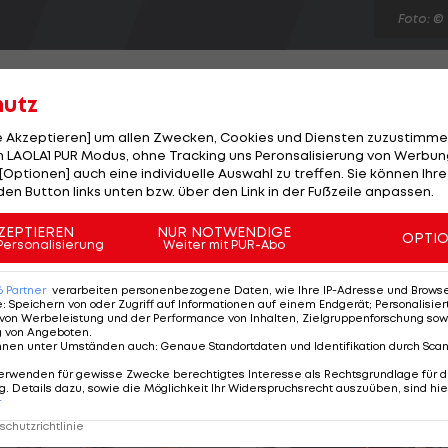
Foto: ©
hutz
le Akzeptieren] um allen Zwecken, Cookies und Diensten zuzustimme
 LAOLA1 PUR Modus, ohne Tracking uns Peronsalisierung von Werbung
Partner Bruno Soares ziehen ins Endspiel des ATP-500-
[Optionen] auch eine individuelle Auswahl zu treffen. Sie können Ihre
im Halbfinale mit 6:3, 7:6(5) gegen die Wimbledon-Sieger
den Button links unten bzw. über den Link in der Fußzeile anpassen.
-2) durch. Damit bleiben Peya/Soares im Rennen um d
ZEPTIEREN
NUR NOTWENDIGE
OPTI
ondon. Im Finale warten Jamie Murray und John Peers.
Personalisierung
Weiter mit PUR-Abo
 gegen Dominic Inglot/Robert Lindstedt (GBR/SWE) mit
6
Partner
verarbeiten personenbezogene Daten, wie Ihre IP-Adresse und Browser-
e
:
Speichern von oder Zugriff auf Informationen auf einem Endgerät; Personalisi
von Werbeleistung und der Performance von Inhalten, Zielgruppenforschung sow
g von Angeboten
.
nnen unter Umständen auch
:
Genaue Standortdaten und Identifikation durch Sca
erwenden für gewisse Zwecke berechtigtes Interesse als Rechtsgrundlage für d
. Details dazu, sowie die Möglichkeit Ihr Widerspruchsrecht auszuüben, sind hie
r
chutzrichtlinie