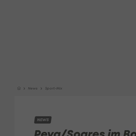
News
Sport-Mix
NEWS
Peya/Soares im Ba