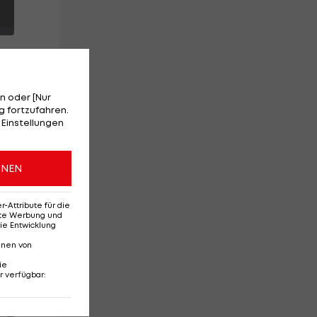
n oder [Nur
 fortzufahren.
 Einstellungen
en
ONEN
Attribute für die
erte Werbung und
ie Entwicklung
nnen von
ie
r verfügbar
:
Red-Bull-Rückkehr?
Ten