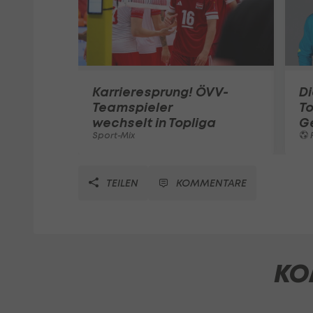
Karrieresprung! ÖVV-
Di
Teamspieler
T
wechselt in Topliga
G
Sport-Mix
F
TEILEN
KOMMENTARE
KO