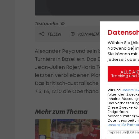
Textquelle: ©
Datensc
TEILEN
KOMMENTARE
Wählen Sie [Al
Notwendige] im
Alexander Peya und sein brasilianischer 
Sie können mit 
Turniers in Basel ein. Das Duo setzt sich 
jederzeit über 
Jean-Julien Rojer/Horia Tecau (NED/ROU
ALLE AK
letzten verbliebenen Platz im Race to L
Tracking und 
Das britisch-australische Doppel behält
Wir und
unsere
18
7:5, 1:6, 12:10 die Oberhand.
folgenden Zweck
Inhalte, Messung 
und Verbesserun
Diese Zwecke kö
Mehr zum Thema
Endgeräten
.
Manche Partner v
Datenverarbeitung
unsere
186
Partne
Impressum
|
Datens