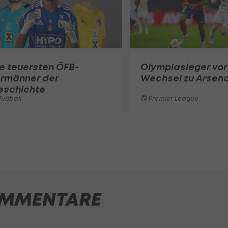
e teuersten ÖFB-
Olympiasieger vor
ormänner der
Wechsel zu Arsena
eschichte
ußball
Premier League
MMENTARE