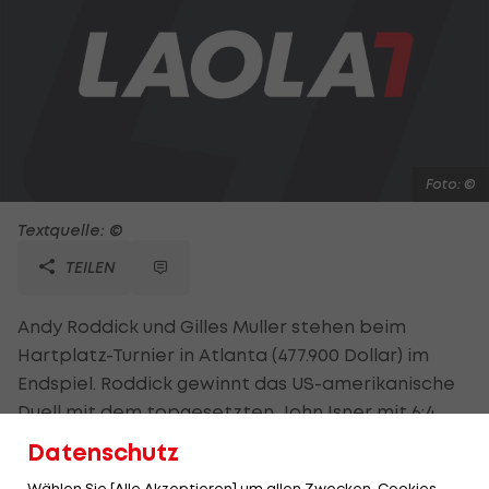
Foto: ©
Textquelle: ©
TEILEN
Andy Roddick und Gilles Muller stehen beim
Hartplatz-Turnier in Atlanta (477.900 Dollar) im
Endspiel. Roddick gewinnt das US-amerikanische
Duell mit dem topgesetzten John Isner mit 6:4,
6:7(5), 6:4 und greift nach seinem 32. Titel auf der
Datenschutz
ATP-Tour. Der Luxemburger Gilles Muller hat mit
Wählen Sie [Alle Akzeptieren] um allen Zwecken, Cookies