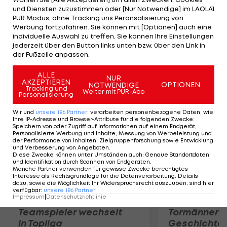
dem als Nummer acht gesetzten Japaner Go
und Diensten zuzustimmen oder [Nur Notwendige] im LAOLA1
Soeda keine Schwierigkeiten und setzt sich glatt
PUR Modus, ohne Tracking uns Peronsalisierung von
Werbung fortzufahren. Sie können mit [Optionen] auch eine
mit 6:4 und 6:3 durch. Für den 29-Jährigen würde
individuelle Auswahl zu treffen. Sie können Ihre Einstellungen
ein Sieg über Roddick den ersten Tour-Titel der
jederzeit über den Button links unten bzw. über den Link in
der Fußzeile anpassen.
Karriere bedeuten.
ALLE
NUR
Mehr zum Thema
AKZEPTIEREN
OPTIONEN
NOTWENDIGE
Tracking und
Weiter mit PUR-Abo
Personalisierung
Wir und
unsere
186
Partner
verarbeiten personenbezogene Daten, wie
Ihre IP-Adresse und Browser-Attribute für die folgenden Zwecke
:
Speichern von oder Zugriff auf Informationen auf einem Endgerät;
Personalisierte Werbung und Inhalte, Messung von Werbeleistung und
der Performance von Inhalten, Zielgruppenforschung sowie Entwicklung
und Verbesserung von Angeboten
.
Diese Zwecke können unter Umständen auch
:
Genaue Standortdaten
und Identifikation durch Scannen von Endgeräten
.
Manche Partner verwenden für gewisse Zwecke berechtigtes
Interesse als Rechtsgrundlage für die Datenverarbeitung. Details
dazu, sowie die Möglichkeit Ihr Widerspruchsrecht auszuüben, sind hier
verfügbar
:
unsere
186
Partner
Impressum
|
Datenschutzrichtlinie
Karrieresprung! ÖVV-
Die teuerst
Teamspieler wechselt
Tormänner d
in Topliga
Geschichte