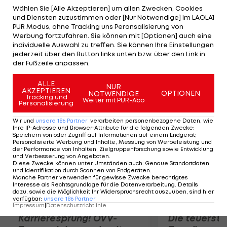
Nummer fünf des Turniers abgeben, dann dreht
Wählen Sie [Alle Akzeptieren] um allen Zwecken, Cookies
und Diensten zuzustimmen oder [Nur Notwendige] im LAOLA1
Murray auf und gewinnt die weiteren Durchgänge
PUR Modus, ohne Tracking uns Peronsalisierung von
mit 7:5 und 6:3. Indes setzt es für Alexander Peya
Werbung fortzufahren. Sie können mit [Optionen] auch eine
individuelle Auswahl zu treffen. Sie können Ihre Einstellungen
und seinen brasilianischen Doppel-Partner Bruno
jederzeit über den Button links unten bzw. über den Link in
Soares eine 6:4,5:7,3:10-Final-Pleite gegen Bob und
der Fußzeile anpassen.
Mike Bryan (USA).
ALLE
NUR
AKZEPTIEREN
OPTIONEN
NOTWENDIGE
Mehr zum Thema
Tracking und
Weiter mit PUR-Abo
Personalisierung
Wir und
unsere
186
Partner
verarbeiten personenbezogene Daten, wie
Ihre IP-Adresse und Browser-Attribute für die folgenden Zwecke
:
Speichern von oder Zugriff auf Informationen auf einem Endgerät;
Personalisierte Werbung und Inhalte, Messung von Werbeleistung und
der Performance von Inhalten, Zielgruppenforschung sowie Entwicklung
und Verbesserung von Angeboten
.
Diese Zwecke können unter Umständen auch
:
Genaue Standortdaten
und Identifikation durch Scannen von Endgeräten
.
Manche Partner verwenden für gewisse Zwecke berechtigtes
Interesse als Rechtsgrundlage für die Datenverarbeitung. Details
dazu, sowie die Möglichkeit Ihr Widerspruchsrecht auszuüben, sind hier
verfügbar
:
unsere
186
Partner
Impressum
|
Datenschutzrichtlinie
Karrieresprung! ÖVV-
Die teuerst