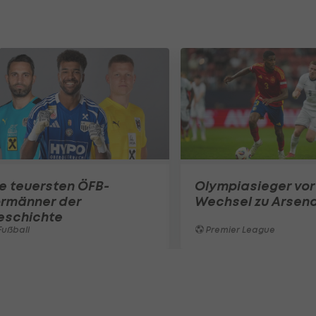
e teuersten ÖFB-
Olympiasieger vor
ormänner der
Wechsel zu Arsena
eschichte
ußball
Premier League