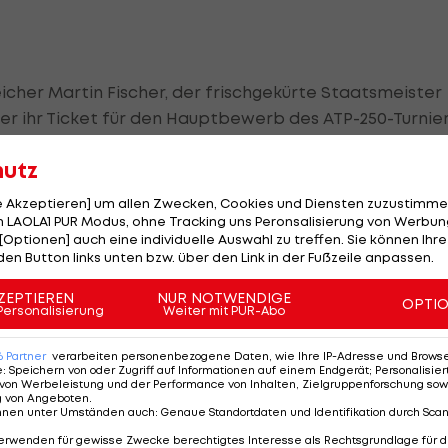
icher Martin Fischer, der frischgekürte Staatsmeister
r ihr Ticket für den Hauptbewerb des ATP-250-Turnier
tzbühel, fix.
hutz
 Day" (17.00 Uhr) auf den als Nummer fünf gesetzten
le Akzeptieren] um allen Zwecken, Cookies und Diensten zuzustimme
 LAOLA1 PUR Modus, ohne Tracking uns Peronsalisierung von Werbung
[Optionen] auch eine individuelle Auswahl zu treffen. Sie können Ihre
den Button links unten bzw. über den Link in der Fußzeile anpassen.
 eine schwere Aufgabe ist, ich habe aber meine Chancen"
ZEPTIEREN
NUR NOTWENDIGE
im Vorfeld.
OPTI
Personalisierung
Weiter mit PUR-Abo
reicher 439 Plätze von dem als Nummer 59 geführten
6
Partner
verarbeiten personenbezogene Daten, wie Ihre IP-Adresse und Browser-
e
:
Speichern von oder Zugriff auf Informationen auf einem Endgerät; Personalisi
von Werbeleistung und der Performance von Inhalten, Zielgruppenforschung sow
g von Angeboten
.
nnen unter Umständen auch
:
Genaue Standortdaten und Identifikation durch Sca
tz
erwenden für gewisse Zwecke berechtigtes Interesse als Rechtsgrundlage für d