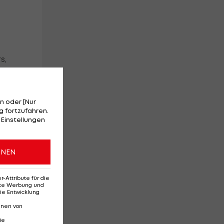
s,
n oder [Nur
 fortzufahren.
 Einstellungen
,
ONEN
Attribute für die
erte Werbung und
ie Entwicklung
nnen von
ie