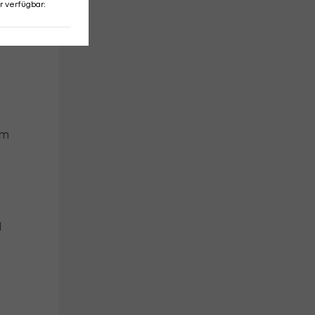
r verfügbar
:
um
l