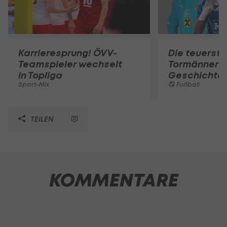
Karrieresprung! ÖVV-
Die teuerst
Teamspieler wechselt
Tormänner d
in Topliga
Geschichte
Sport-Mix
Fußball
TEILEN
KOMMENTARE