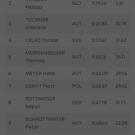
2
SLO
5:19.36
3.31
Matjaz
TOCKNER
3
AUT
5:26.83
10.78
Andreas
4
CELKO Tomas
SVK
5:37.67
21.62
MORGENBESSER
5
AUT
5:42.16
26.11
Thomas
6
MEYER Hans
AUT
5:45.09
29.04
7
SZMYT Piotr
POL
5:45.67
29.62
ROTTMOSER
8
GER
5:47.78
31.73
Seppi
SCHROTTMAYER
9
AUT
5:48.63
32.58
Peter