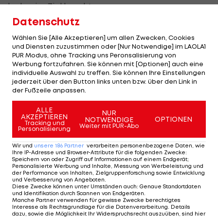
locker ins Ziel brachte.
Datenschutz
Die Salomon-Staffel erreichte den 9. Rang. Klarer
Wählen Sie [Alle Akzeptieren] um allen Zwecken, Cookies
Sieger wurde das Team LCAV Doubrava in
und Diensten zuzustimmen oder [Nur Notwendige] im LAOLA1
sensationellen 3:18,18 Minuten.
PUR Modus, ohne Tracking uns Peronsalisierung von
Werbung fortzufahren. Sie können mit [Optionen] auch eine
individuelle Auswahl zu treffen. Sie können Ihre Einstellungen
Der Kulm brannte
jederzeit über den Button links unten bzw. über den Link in
der Fußzeile anpassen.
Heiß her ging es auf der größten
Naturflugschanze der Welt, als die 14 Feuerwehr-
ALLE
NUR
AKZEPTIEREN
OPTIONEN
NOTWENDIGE
Teams zu je vier Mann hoch antraten. In einem
Tracking und
Weiter mit PUR-Abo
Personalisierung
heiß umkämpften Zielsprint erkämpften sich die
Wir und
unsere
186
Partner
verarbeiten personenbezogene Daten, wie
Mannen der FF Kitzbühel den Sieg.
Ihre IP-Adresse und Browser-Attribute für die folgenden Zwecke
:
Speichern von oder Zugriff auf Informationen auf einem Endgerät;
Personalisierte Werbung und Inhalte, Messung von Werbeleistung und
Knapp dahinter platzierten sich die Teams der FF
der Performance von Inhalten, Zielgruppenforschung sowie Entwicklung
und Verbesserung von Angeboten
.
Lembach und der FF Pichla bei Radkersburg.
Diese Zwecke können unter Umständen auch
:
Genaue Standortdaten
und Identifikation durch Scannen von Endgeräten
.
Manche Partner verwenden für gewisse Zwecke berechtigtes
Hochkarätig besetzt
Interesse als Rechtsgrundlage für die Datenverarbeitung. Details
dazu, sowie die Möglichkeit Ihr Widerspruchsrecht auszuüben, sind hier