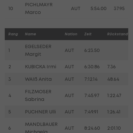
PICHLMAYR
10
AUT
5:54.00
37.95
Marco
Rang
Name
Nation
Zeit
Rückstand
EGELSEDER
1
AUT
6:23.50
Margit
2
KUBICKA Irmi
AUT
6:30.86
7.36
3
WAIß Anita
AUT
7:12.14
48.64
FILZMOSER
4
AUT
7:45.97
1:22.47
Sabrina
5
PUCHNER Ulli
AUT
7:49.91
1:26.41
MANDLBAUER
6
AUT
8:24.60
2:01.10
Michaela