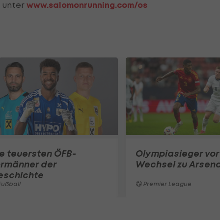
e unter
www.salomonrunning.com/os
e teuersten ÖFB-
Olympiasieger vor
ormänner der
Wechsel zu Arsena
eschichte
ußball
Premier League