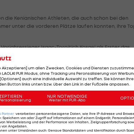
die Kenianischen Athleten, die auch schon bei den
er unter die vorderen Plätze laufen konnten, ihre To
r Vorjahressieger Isaac-Toroitich Kosgei als Erster das
rt-Panin Surum mit 55:45 Min. vor dem Ungarn Adam, d
hutz
le Akzeptieren] um allen Zwecken, Cookies und Diensten zuzustimme
 LAOLA1 PUR Modus, ohne Tracking uns Peronsalisierung von Werbung
[Optionen] auch eine individuelle Auswahl zu treffen. Sie können Ihre
den Button links unten bzw. über den Link in der Fußzeile anpassen.
am erreichte mit einer Laufzeit von 1:07:39 h den 23.
ZEPTIEREN
NUR NOTWENDIGE
 nach 1:08:52 Min ins Ziel und sicherte sich damit klar
OPTI
Personalisierung
Weiter mit PUR-Abo
6
Partner
verarbeiten personenbezogene Daten, wie Ihre IP-Adresse und Browser-
e Skisprunglegende, scheint den Berglaufsport für sic
e
:
Speichern von oder Zugriff auf Informationen auf einem Endgerät; Personalisi
von Werbeleistung und der Performance von Inhalten, Zielgruppenforschung sow
gangenen Wochenende schon beim Harakiri Berglauf 
g von Angeboten
.
nnen unter Umständen auch
:
Genaue Standortdaten und Identifikation durch Sca