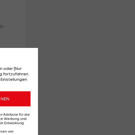
p-
er
n oder [Nur
 fortzufahren.
 Einstellungen
ONEN
Attribute für die
h
erte Werbung und
ie Entwicklung
in
nnen von