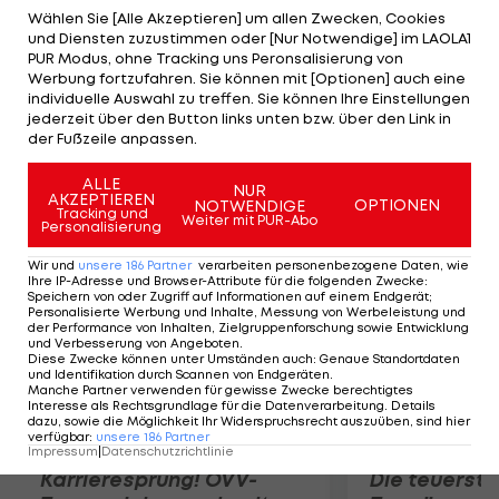
einer vierköpfigen Spitzengruppe. Dabei lässt der
Wählen Sie [Alle Akzeptieren] um allen Zwecken, Cookies
und Diensten zuzustimmen oder [Nur Notwendige] im LAOLA1
Slowake Titelverteidiger Rui Costa (MOV), Roman
PUR Modus, ohne Tracking uns Peronsalisierung von
Kreuziger (TST) und Mathias Frank (BMC) hinter
Werbung fortzufahren. Sie können mit [Optionen] auch eine
individuelle Auswahl zu treffen. Sie können Ihre Einstellungen
sich. Letztgenannter übernimmt dadurch die
jederzeit über den Button links unten bzw. über den Link in
Gesamtführung und weist 23 Sekunden Vorsprung
der Fußzeile anpassen.
auf Kreuziger auf.
ALLE
NUR
AKZEPTIEREN
OPTIONEN
NOTWENDIGE
Mehr zum Thema
Tracking und
Weiter mit PUR-Abo
Personalisierung
Wir und
unsere
186
Partner
verarbeiten personenbezogene Daten, wie
Ihre IP-Adresse und Browser-Attribute für die folgenden Zwecke
:
Speichern von oder Zugriff auf Informationen auf einem Endgerät;
Personalisierte Werbung und Inhalte, Messung von Werbeleistung und
der Performance von Inhalten, Zielgruppenforschung sowie Entwicklung
und Verbesserung von Angeboten
.
Diese Zwecke können unter Umständen auch
:
Genaue Standortdaten
und Identifikation durch Scannen von Endgeräten
.
Manche Partner verwenden für gewisse Zwecke berechtigtes
Interesse als Rechtsgrundlage für die Datenverarbeitung. Details
dazu, sowie die Möglichkeit Ihr Widerspruchsrecht auszuüben, sind hier
verfügbar
:
unsere
186
Partner
Impressum
|
Datenschutzrichtlinie
Karrieresprung! ÖVV-
Die teuerst