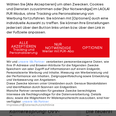
Sekunden vor dem Polen Michal Kwiatkowski bzw.
Wählen Sie [Alle Akzeptieren] um allen Zwecken, Cookies
und Diensten zuzustimmen oder [Nur Notwendige] im LAOLA1
sechs vor dem Niederländer Lars Boom. Der
PUR Modus, ohne Tracking uns Peronsalisierung von
Tagessieg geht an einen Tschechen: Zdenek
Werbung fortzufahren. Sie können mit [Optionen] auch eine
individuelle Auswahl zu treffen. Sie können Ihre Einstellungen
Stybar setzt sich knapp vor Francesco Gavazzi
jederzeit über den Button links unten bzw. über den Link in
durch. Das Podest wird von Sacha Modolo
der Fußzeile anpassen.
komplettiert.
ALLE
NUR
AKZEPTIEREN
OPTIONEN
NOTWENDIGE
Mehr zum Thema
Tracking und
Weiter mit PUR-Abo
Personalisierung
Wir und
unsere
186
Partner
verarbeiten personenbezogene Daten, wie
Ihre IP-Adresse und Browser-Attribute für die folgenden Zwecke
:
Speichern von oder Zugriff auf Informationen auf einem Endgerät;
Personalisierte Werbung und Inhalte, Messung von Werbeleistung und
der Performance von Inhalten, Zielgruppenforschung sowie Entwicklung
und Verbesserung von Angeboten
.
Diese Zwecke können unter Umständen auch
:
Genaue Standortdaten
und Identifikation durch Scannen von Endgeräten
.
Manche Partner verwenden für gewisse Zwecke berechtigtes
Interesse als Rechtsgrundlage für die Datenverarbeitung. Details
dazu, sowie die Möglichkeit Ihr Widerspruchsrecht auszuüben, sind hier
verfügbar
:
unsere
186
Partner
Impressum
|
Datenschutzrichtlinie
Karrieresprung! ÖVV-
Die teuerst