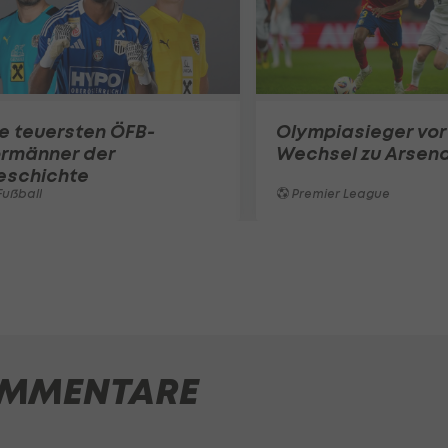
e teuersten ÖFB-
Olympiasieger vor
ormänner der
Wechsel zu Arsena
eschichte
ußball
Premier League
MMENTARE