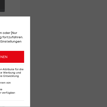
n oder [Nur
 fortzufahren.
 Einstellungen
ONEN
r
Attribute für die
erte Werbung und
ie Entwicklung
nnen von
ie
r verfügbar
:
Red-Bull-Rückkehr?
Ten