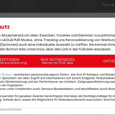
Foto: ©
hutz
le Akzeptieren] um allen Zwecken, Cookies und Diensten zuzustimme
 LAOLA1 PUR Modus, ohne Tracking uns Peronsalisierung von Werbung
de Pologne. Dem Lokalmatadoren reicht im
[Optionen] auch eine individuelle Auswahl zu treffen. Sie können Ihre
au ein 13. Platz (+43). In der Gesamtwertung rettet er
den Button links unten bzw. über den Link in der Fußzeile anpassen.
er den Schlussabschnitt als Siebtschnellster (+29)
ZEPTIEREN
NUR NOTWENDIGE
OPTI
f Vandewalle (TFR) in 29:18 Minuten. Bester Österreiche
Personalisierung
Weiter mit PUR-Abo
twertung (26.), ist Georg Preidler (GIA). Matthias Krizek
6
Partner
verarbeiten personenbezogene Daten, wie Ihre IP-Adresse und Browser-
e
:
Speichern von oder Zugriff auf Informationen auf einem Endgerät; Personalisi
von Werbeleistung und der Performance von Inhalten, Zielgruppenforschung sow
g von Angeboten
.
nnen unter Umständen auch
:
Genaue Standortdaten und Identifikation durch Sca
erwenden für gewisse Zwecke berechtigtes Interesse als Rechtsgrundlage für d
. Details dazu, sowie die Möglichkeit Ihr Widerspruchsrecht auszuüben, sind hie
r
chutzrichtlinie