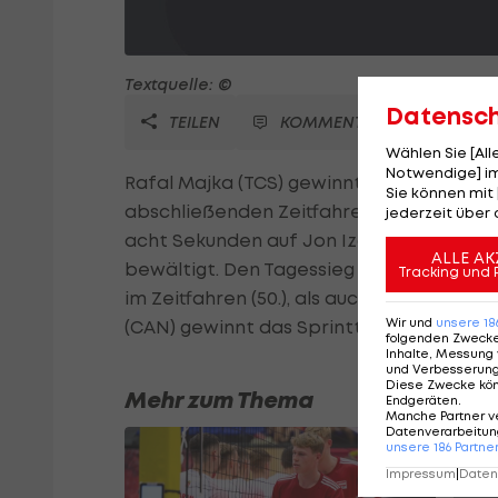
Textquelle: ©
Datensc
TEILEN
KOMMENTARE
Wählen Sie [Al
Notwendige] im
Rafal Majka (TCS) gewinnt die 71. Tour 
Sie können mit 
abschließenden Zeitfahren (25 km) in Krak
jederzeit über 
acht Sekunden auf Jon Izaguirre (MOV), d
ALLE AK
bewältigt. Den Tagessieg holt sich Kristo
Tracking und 
im Zeitfahren (50.), als auch in der Gesam
Wir und
unsere
18
(CAN) gewinnt das Sprinttrikot.
folgenden Zweck
Inhalte, Messung 
und Verbesserun
Diese Zwecke kö
Mehr zum Thema
Endgeräten
.
Manche Partner v
Datenverarbeitung
unsere
186
Partne
Impressum
|
Datens