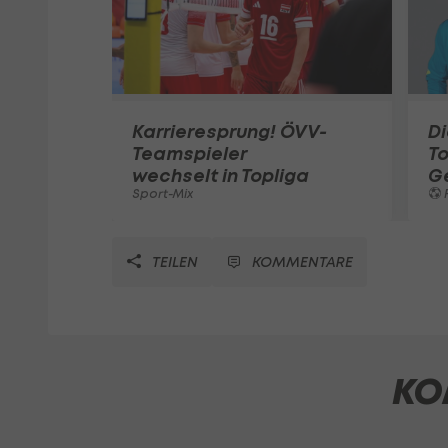
Karrieresprung! ÖVV-
Di
Teamspieler
T
wechselt in Topliga
G
Sport-Mix
F
TEILEN
KOMMENTARE
KO