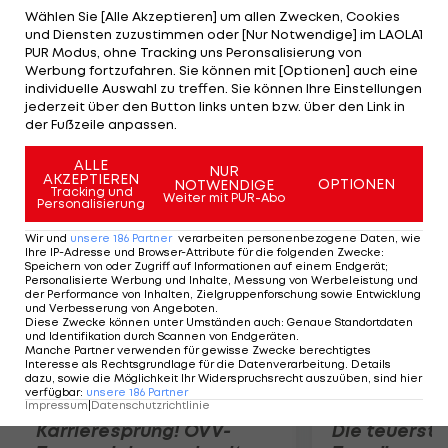
Schwäche und wird hinter dem italienischen
Wählen Sie [Alle Akzeptieren] um allen Zwecken, Cookies
und Diensten zuzustimmen oder [Nur Notwendige] im LAOLA1
Etappensieger Alessandro de Marchi
PUR Modus, ohne Tracking uns Peronsalisierung von
(Cannondale) Zweiter. Den Sky-Triumph macht
Werbung fortzufahren. Sie können mit [Optionen] auch eine
individuelle Auswahl zu treffen. Sie können Ihre Einstellungen
Richie Porte als Gesamt-Zweiter (+58 Sekunden)
jederzeit über den Button links unten bzw. über den Link in
perfekt, Rang drei geht an den Spanier Daniel
der Fußzeile anpassen.
Moreno (Katusha/+2:12 Minuten).
ALLE
NUR
AKZEPTIEREN
OPTIONEN
NOTWENDIGE
Mehr zum Thema
Tracking und
Weiter mit PUR-Abo
Personalisierung
Wir und
unsere
186
Partner
verarbeiten personenbezogene Daten, wie
Ihre IP-Adresse und Browser-Attribute für die folgenden Zwecke
:
Speichern von oder Zugriff auf Informationen auf einem Endgerät;
Personalisierte Werbung und Inhalte, Messung von Werbeleistung und
der Performance von Inhalten, Zielgruppenforschung sowie Entwicklung
und Verbesserung von Angeboten
.
Diese Zwecke können unter Umständen auch
:
Genaue Standortdaten
und Identifikation durch Scannen von Endgeräten
.
Manche Partner verwenden für gewisse Zwecke berechtigtes
Interesse als Rechtsgrundlage für die Datenverarbeitung. Details
dazu, sowie die Möglichkeit Ihr Widerspruchsrecht auszuüben, sind hier
verfügbar
:
unsere
186
Partner
Impressum
|
Datenschutzrichtlinie
Karrieresprung! ÖVV-
Die teuerst