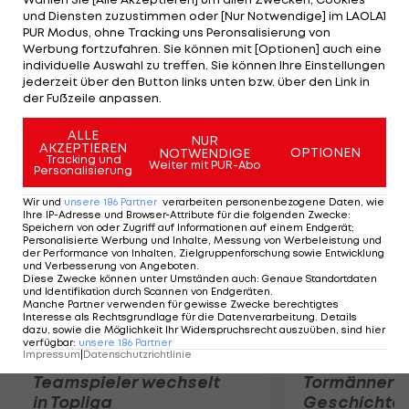
Eine endgültige Entscheidung fällt im Rahmen der
und Diensten zuzustimmen oder [Nur Notwendige] im LAOLA1
diesjährigen WM im September in Limburg
PUR Modus, ohne Tracking uns Peronsalisierung von
Werbung fortzufahren. Sie können mit [Optionen] auch eine
(Niederlande). 2013 wird in Florenz um Medaillen
individuelle Auswahl zu treffen. Sie können Ihre Einstellungen
gekämpft, ehe 2014 Ponferrada (Spanien) bzw.
jederzeit über den Button links unten bzw. über den Link in
der Fußzeile anpassen.
2015 Richmond (USA) zum Zug kommen.
ALLE
NUR
Mehr zum Thema
AKZEPTIEREN
OPTIONEN
NOTWENDIGE
Tracking und
Weiter mit PUR-Abo
Personalisierung
Wir und
unsere
186
Partner
verarbeiten personenbezogene Daten, wie
Ihre IP-Adresse und Browser-Attribute für die folgenden Zwecke
:
Speichern von oder Zugriff auf Informationen auf einem Endgerät;
Personalisierte Werbung und Inhalte, Messung von Werbeleistung und
der Performance von Inhalten, Zielgruppenforschung sowie Entwicklung
und Verbesserung von Angeboten
.
Diese Zwecke können unter Umständen auch
:
Genaue Standortdaten
und Identifikation durch Scannen von Endgeräten
.
Manche Partner verwenden für gewisse Zwecke berechtigtes
Interesse als Rechtsgrundlage für die Datenverarbeitung. Details
dazu, sowie die Möglichkeit Ihr Widerspruchsrecht auszuüben, sind hier
verfügbar
:
unsere
186
Partner
Impressum
|
Datenschutzrichtlinie
Karrieresprung! ÖVV-
Die teuerst
Teamspieler wechselt
Tormänner d
in Topliga
Geschichte