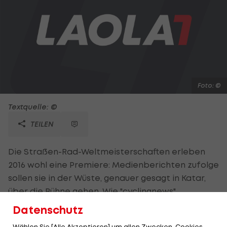
Foto: ©
Textquelle: ©
TEILEN
Die Straßen-Rad-Weltmeisterschaften erleben
2016 wohl eine Premiere: Medienberichten zufolge
sollen sie in der Wüste, genauer gesagt in Katar,
über die Bühne gehen. Wie "cyclingnews"
vermeldet, ist das Emirat der letzte verbliebene
Datenschutz
Kandidat um die Ausrichtung der Welttitelkämfe.
Wählen Sie [Alle Akzeptieren] um allen Zwecken, Cookies