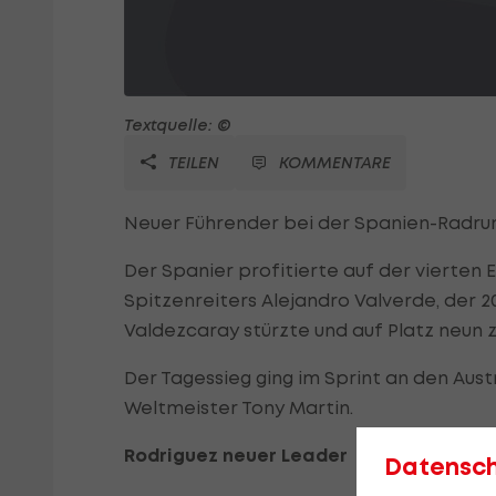
Textquelle: ©
TEILEN
KOMMENTARE
Neuer Führender bei der Spanien-Radrun
Der Spanier profitierte auf der vierten
Spitzenreiters Alejandro Valverde, der 20
Valdezcaray stürzte und auf Platz neun z
Der Tagessieg ging im Sprint an den Aust
Weltmeister Tony Martin.
Rodriguez neuer Leader
Datensc