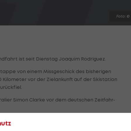
Foto: ©
dfahrt ist seit Dienstag Joaquim Rodriguez.
 Etappe von einem Missgeschick des bisherigen
 Kilometer vor der Zielankunft auf der Skistation
urückfiel.
ralier Simon Clarke vor dem deutschen Zeitfahr-
hutz