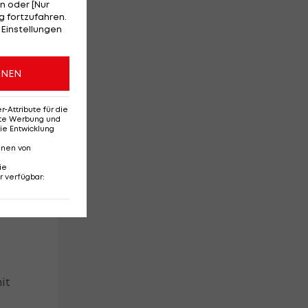
n oder [Nur
 fortzufahren.
t,
 Einstellungen
ONEN
Attribute für die
erte Werbung und
ie Entwicklung
te
nnen von
ie
r verfügbar
:
it