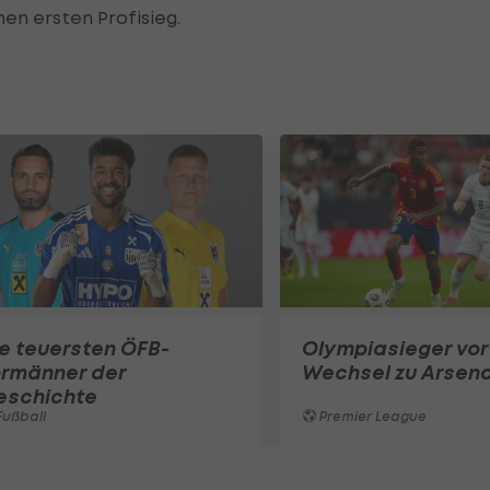
nen ersten Profisieg.
e teuersten ÖFB-
Olympiasieger vor
ormänner der
Wechsel zu Arsena
eschichte
ußball
Premier League