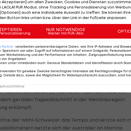
ng auf den Tour-Zweiten Christopher Froome und fünf
le Akzeptieren] um allen Zwecken, Cookies und Diensten zuzustimme
 LAOLA1 PUR Modus, ohne Tracking uns Peronsalisierung von Werbung
ie schon am Vortag auf dem finalen Anstieg attackier
[Optionen] auch eine individuelle Auswahl zu treffen. Sie können Ihre
ischen Rivalen nicht lösen können.
den Button links unten bzw. über den Link in der Fußzeile anpassen.
ZEPTIEREN
NUR NOTWENDIGE
Kilometern zum Verhängnis. Der Anfang des Jahres aus
OPTI
Personalisierung
Weiter mit PUR-Abo
nier kam just in dem Moment mit anderen Fahrern zu
rhöhte.
6
Partner
verarbeiten personenbezogene Daten, wie Ihre IP-Adresse und Browser-
e
:
Speichern von oder Zugriff auf Informationen auf einem Endgerät; Personalisi
von Werbeleistung und der Performance von Inhalten, Zielgruppenforschung sow
 den Rückstand nicht aufholen, und auch am Berg fehl
g von Angeboten
.
nnen unter Umständen auch
:
Genaue Standortdaten und Identifikation durch Sca
erwenden für gewisse Zwecke berechtigtes Interesse als Rechtsgrundlage für d
. Details dazu, sowie die Möglichkeit Ihr Widerspruchsrecht auszuüben, sind hie
r
chutzrichtlinie
r hatten sich schon 3,5 Kilometer nach dem Start in
f dem geraden Tagesabschnitt in der Weinbauregion
ung erkämpft.
höhte der Wahl-Schweizer das Tempo und setzte sich m
sskilometern setzte sich der Australier an Martins