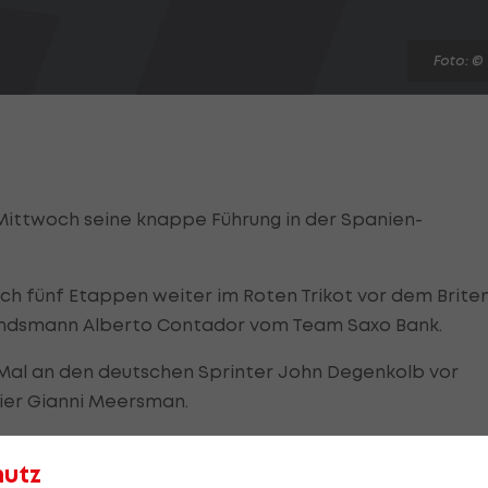
Foto: ©
ittwoch seine knappe Führung in der Spanien-
ch fünf Etappen weiter im Roten Trikot vor dem Brite
andsmann Alberto Contador vom Team Saxo Bank.
 Mal an den deutschen Sprinter John Degenkolb vor
gier Gianni Meersman.
hutz