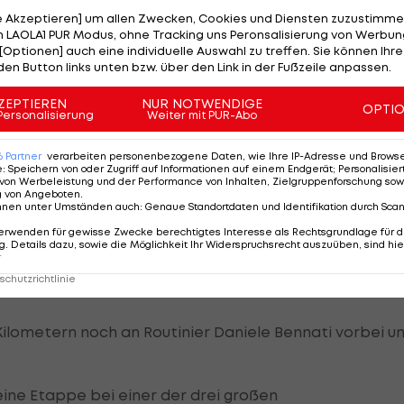
le Akzeptieren] um allen Zwecken, Cookies und Diensten zuzustimme
am Dienstag gesichert und dabei auch vom Sturzpech
 LAOLA1 PUR Modus, ohne Tracking uns Peronsalisierung von Werbung
 Feld nicht auf ihn wartete und stattdessen vor allem S
[Optionen] auch eine individuelle Auswahl zu treffen. Sie können Ihre
den Button links unten bzw. über den Link in der Fußzeile anpassen.
e Valverde im Ziel über seine Rivalen geschimpft.
ZEPTIEREN
NUR NOTWENDIGE
OPTI
nun Rodriguez.
Personalisierung
Weiter mit PUR-Abo
6
Partner
verarbeiten personenbezogene Daten, wie Ihre IP-Adresse und Browser-
e
:
Speichern von oder Zugriff auf Informationen auf einem Endgerät; Personalisi
von Werbeleistung und der Performance von Inhalten, Zielgruppenforschung sow
g von Angeboten
.
nnen unter Umständen auch
:
Genaue Standortdaten und Identifikation durch Sca
ometer langen Rundkurs, der achtmal zu befahren war,
erwenden für gewisse Zwecke berechtigtes Interesse als Rechtsgrundlage für d
t vom Feld ab und fuhr zeitweise einen Vorsprung von
. Details dazu, sowie die Möglichkeit Ihr Widerspruchsrecht auszuüben, sind hie
aus. 28 Kilometer vor dem Ziel war seine Flucht dann
r
chutzrichtlinie
ilometern noch an Routinier Daniele Bennati vorbei u
eine Etappe bei einer der drei großen