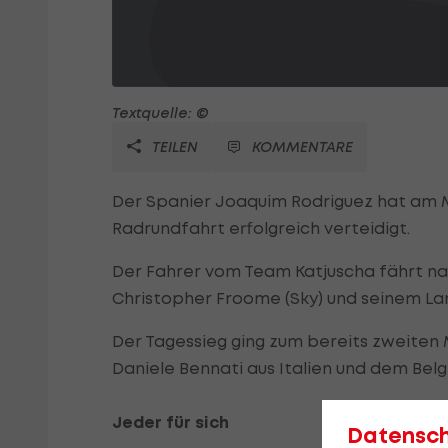
Textquelle: ©
TEILEN
KOMMENTARE
Der Spanier Joaquim Rodriguez hat am M
Radrundfahrt erfolgreich verteidigt.
Der Fahrer vom Team Katjuscha fährt na
Christopher Froome (Sky) und seinem L
Der Tagessieg ging zum bereits zweiten
Daniele Bennati aus Italien und dem Bel
Jeder für sich
Datensc