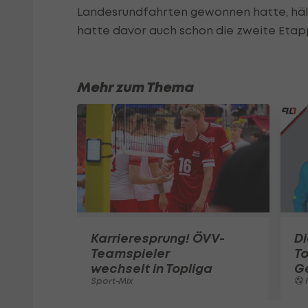
Landesrundfahrten gewonnen hatte, hält 
hatte davor auch schon die zweite Eta
Mehr zum Thema
Karrieresprung! ÖVV-
Di
Teamspieler
T
wechselt in Topliga
G
Sport-Mix
F