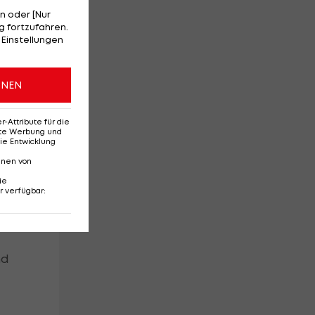
n oder [Nur
 fortzufahren.
ky
 Einstellungen
ONEN
Attribute für die
erte Werbung und
ie Entwicklung
nnen von
ie
r verfügbar
:
nd