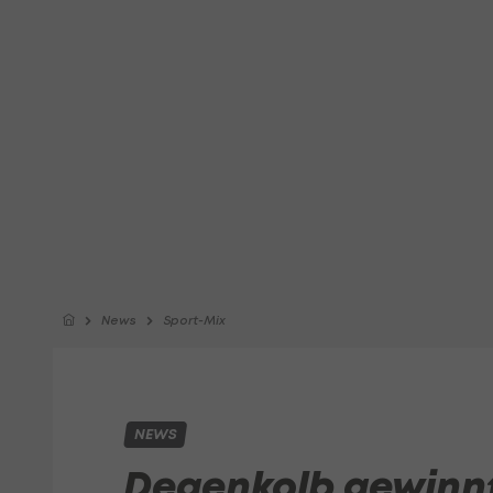
News
Sport-Mix
NEWS
Degenkolb gewinnt