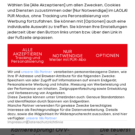
sein Rotes Trikot los. Der Spanier ist 30 Kilometer
Wählen Sie [Alle Akzeptieren] um allen Zwecken, Cookies
und Diensten zuzustimmen oder [Nur Notwendige] im LAOLA1
vor dem Ziel in einen Massensturz verwickelt und
PUR Modus, ohne Tracking uns Peronsalisierung von
verliert fast zwei Minuten. Neuer
Werbung fortzufahren. Sie können mit [Optionen] auch eine
individuelle Auswahl zu treffen. Sie können Ihre Einstellungen
Gesamtführender ist damit Katusha-Profi
jederzeit über den Button links unten bzw. über den Link in
Joaquim Rodriguez, der nun eine Sekunde vor
der Fußzeile anpassen.
Christopher Froome liegt.
ALLE
NUR
AKZEPTIEREN
OPTIONEN
NOTWENDIGE
Mehr zum Thema
Tracking und
Weiter mit PUR-Abo
Personalisierung
Wir und
unsere
186
Partner
verarbeiten personenbezogene Daten, wie
Ihre IP-Adresse und Browser-Attribute für die folgenden Zwecke
:
Speichern von oder Zugriff auf Informationen auf einem Endgerät;
Personalisierte Werbung und Inhalte, Messung von Werbeleistung und
der Performance von Inhalten, Zielgruppenforschung sowie Entwicklung
und Verbesserung von Angeboten
.
Diese Zwecke können unter Umständen auch
:
Genaue Standortdaten
und Identifikation durch Scannen von Endgeräten
.
Manche Partner verwenden für gewisse Zwecke berechtigtes
Interesse als Rechtsgrundlage für die Datenverarbeitung. Details
dazu, sowie die Möglichkeit Ihr Widerspruchsrecht auszuüben, sind hier
verfügbar
:
unsere
186
Partner
Impressum
|
Datenschutzrichtlinie
Karrieresprung! ÖVV-
Die teuerst