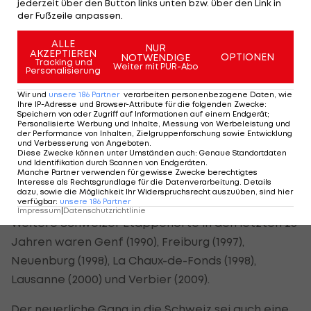
enden. Tour-Direktor Christian Prudhomme
jederzeit über den Button links unten bzw. über den Link in
der Fußzeile anpassen.
schwärmte von Finhaut, das bei der Dauphine-
Rundfahrt 2014 Etappenort gewesen war. Das
ALLE
NUR
AKZEPTIEREN
OPTIONEN
Schweizer Teilstück, das auf fast 2.000 Meter über
NOTWENDIGE
Tracking und
Weiter mit PUR-Abo
Personalisierung
Meer endet, werde durch herrliche Landschaften
führen: "Es ist absolut wundervoll."
Wir und
unsere
186
Partner
verarbeiten personenbezogene Daten, wie
Ihre IP-Adresse und Browser-Attribute für die folgenden Zwecke
:
Speichern von oder Zugriff auf Informationen auf einem Endgerät;
Mal wieder in die Schweiz
Personalisierte Werbung und Inhalte, Messung von Werbeleistung und
der Performance von Inhalten, Zielgruppenforschung sowie Entwicklung
und Verbesserung von Angeboten
.
Diese Zwecke können unter Umständen auch
:
Genaue Standortdaten
In jüngster Vergangenheit war die
Tour de France
und Identifikation durch Scannen von Endgeräten
.
immer mal wieder in der Schweiz zu Gast, zuletzt
Manche Partner verwenden für gewisse Zwecke berechtigtes
Interesse als Rechtsgrundlage für die Datenverarbeitung. Details
2012 in Pruntrut.
dazu, sowie die Möglichkeit Ihr Widerspruchsrecht auszuüben, sind hier
verfügbar
:
unsere
186
Partner
Impressum
|
Datenschutzrichtlinie
Weitere Schweizer Etappenorte in den letzten 25
Jahren waren Genf (1990), Freiburg (1997),
Neuenburg (1998), La Chaux-de-Fonds (1998),
Lausanne (2000) und Verbier (2009).
Der neuerliche Gang in die Schweiz sei auch eine