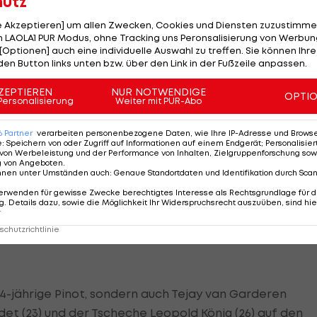
hutz
le andere seiner Zeitgenossen als Dopingsünder
 neun Minuten vor Virenque. In ähnlicher Art und Weise
le Akzeptieren] um allen Zwecken, Cookies und Diensten zuzustimme
e. Er feierte vier Etappensiege und trug nur nicht das
 LAOLA1 PUR Modus, ohne Tracking uns Peronsalisierung von Werbung
[Optionen] auch eine individuelle Auswahl zu treffen. Sie können Ihre
e Tour-Sieger aus Italien seit 1998, als Marco Pantani in
den Button links unten bzw. über den Link in der Fußzeile anpassen.
war.
ZEPTIEREN
NUR NOTWENDIGE
OPTI
Personalisierung
Weiter mit PUR-Abo
üglich leidgeprüfte Tour heuer aber verschont. So ruhi
g es rund um das Dauerthema schon lange nicht mehr z
6
Partner
verarbeiten personenbezogene Daten, wie Ihre IP-Adresse und Browser-
e
:
Speichern von oder Zugriff auf Informationen auf einem Endgerät; Personalisi
von Werbeleistung und der Performance von Inhalten, Zielgruppenforschung sow
 schlechten Nachrichten - an der Spitze die
g von Angeboten
.
nnen unter Umständen auch
:
Genaue Standortdaten und Identifikation durch Sca
ce Armstrong wegen systematischen Dopings - als gut
erwenden für gewisse Zwecke berechtigtes Interesse als Rechtsgrundlage für d
erde hatte aber auch diesmal ein einschlägig
. Details dazu, sowie die Möglichkeit Ihr Widerspruchsrecht auszuüben, sind hie
 vor dem Schlusswochenende am meisten gefordert. A
r
chutzrichtlinie
24-jährige Pinot, sondern auch Tejay van Garderen
et (23) und der Tscheche Leopold König (26) auf den