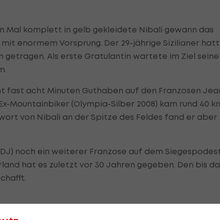
n Mal komplett in gelb gekleidete Nibali gewann das
t enormem Vorsprung. Der 29-jährige Sizilianer hat
n getragen. Als erste Gratulantin wartete im Ziel seine
m.
nt fast acht Minuten Guthaben auf den Franzosen Jea
e Ex-Mountainbiker (Olympia-Silber 2008) kam rund 40 k
wort von Nibali an der Spitze des Feldes fand er aber
FDJ) noch ein weiterer Franzose auf dem Siegespodest
rland hat es zuletzt vor 30 Jahren gegeben. Den bis d
chafft.