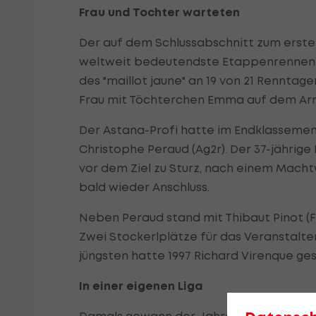
Frau und Tochter warteten
Der auf dem Schlussabschnitt zum erste
weltweit bedeutendste Etappenrennen mi
des "maillot jaune" an 19 von 21 Renntage
Frau mit Töchterchen Emma auf dem Ar
Der Astana-Profi hatte im Endklasseme
Christophe Peraud (Ag2r). Der 37-jährig
vor dem Ziel zu Sturz, nach einem Macht
bald wieder Anschluss.
Neben Peraud stand mit Thibaut Pinot (
Zwei Stockerlplätze für das Veranstalte
jüngsten hatte 1997 Richard Virenque ges
In einer eigenen Liga