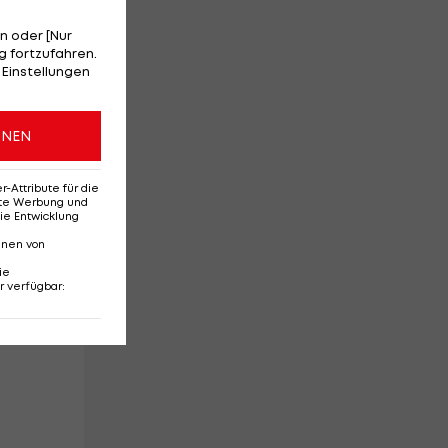
n oder [Nur
 fortzufahren.
 Einstellungen
ONEN
g
u.
Attribute für die
erte Werbung und
ie Entwicklung
nnen von
es
ie
r verfügbar
:
m