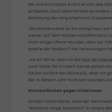
der ersten Etappe brach er sich das Ka
aufgeben. Doch diesmal kam es anders: Ma
Belohnung den lang ersehnten Etappener
“Glücklicherweise ist ein wenig Haut a
wieder auf dem Rücken schlafen kann. Ic
noch einige offene Wunden, aber wir Fahr
spielte der Radprofi die Verletzungen b
„Als ich hörte, dass ich die
Tour de Franc
zwar keine 100 Prozent werde geben kön
Ich bin wirklich ein Glückspilz, aber ich 
der in diesem Jahr noch kein einziges Zei
Wattestäbchen gegen Infektionen
Großen Anteil daran, dass der Weltmeis
Teamarzt Helge Riepenhof. Er sorgte daf