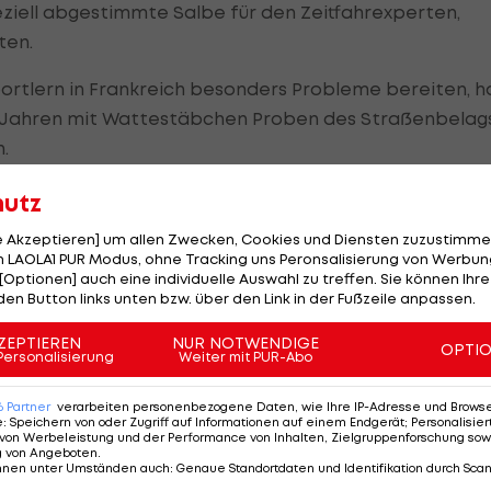
ziell abgestimmte Salbe für den Zeitfahrexperten,
ten.
rtlern in Frankreich besonders Probleme bereiten, h
n Jahren mit Wattestäbchen Proben des Straßenbelag
.
 in die Salbe müssen, damit seine Schützlinge es bis
hutz
le Akzeptieren] um allen Zwecken, Cookies und Diensten zuzustimme
 LAOLA1 PUR Modus, ohne Tracking uns Peronsalisierung von Werbung
[Optionen] auch eine individuelle Auswahl zu treffen. Sie können Ihre
den Button links unten bzw. über den Link in der Fußzeile anpassen.
nger Weg. Das trifft nicht nur auf die letzte Woche zu,
ZEPTIEREN
NUR NOTWENDIGE
ch selbst.
OPTI
Personalisierung
Weiter mit PUR-Abo
ite von London gestartet, sein letzter und größter
6
Partner
verarbeiten personenbezogene Daten, wie Ihre IP-Adresse und Browser-
e
:
Speichern von oder Zugriff auf Informationen auf einem Endgerät; Personalisi
ris Froome (SKY), ging jedoch erst um 16:54 Uhr auf d
von Werbeleistung und der Performance von Inhalten, Zielgruppenforschung sow
: 36:29 Minuten brauchte er für die 33 Kilometer zum
g von Angeboten
.
nnen unter Umständen auch
:
Genaue Standortdaten und Identifikation durch Sca