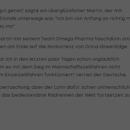
ut getan", sagte ein überglücklicher Martin, der mit
Stunde unterwegs war. "Ich bin von Anfang an richtig m
u mir."
Martin mit seinem Team Omega Pharma hauchdünn am
hlten am Ende auf die Konkurrenz von Orica-GreenEdge.
r ich in den letzten paar Tagen schon unglaublich
em es mit dem Sieg im Mannschaftszeitfahren nicht
m Einzelzeitfahren funktioniert", verriet der Deutsche.
berraschung, aber der Lohn dafür, schier unmenschlic
 das bedeutendste Radrennen der Welt fortsetzen zu