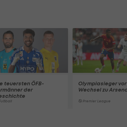
e teuersten ÖFB-
Olympiasieger vor
ormänner der
Wechsel zu Arsena
eschichte
ußball
Premier League