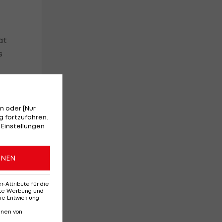
at
s
n oder [Nur
 fortzufahren.
 Einstellungen
ONEN
Attribute für die
erte Werbung und
ie
ie Entwicklung
nnen von