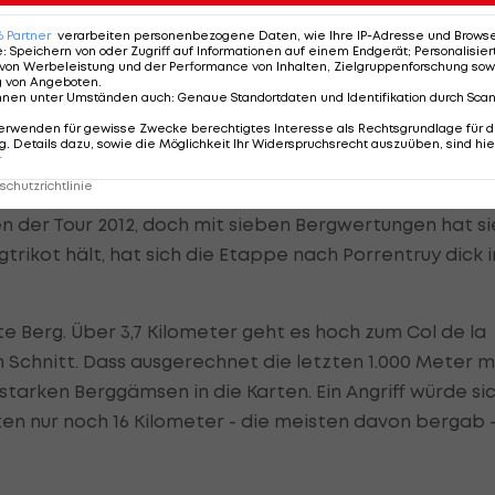
ankunft der Tour 2012 jedoch nicht erwarten. Einerseits
6
Partner
verarbeiten personenbezogene Daten, wie Ihre IP-Adresse und Browser-
rie zählt. Andererseits, weil er mit einer Länge von 5,9
e
:
Speichern von oder Zugriff auf Informationen auf einem Endgerät; Personalisi
von Werbeleistung und der Performance von Inhalten, Zielgruppenforschung sow
ozent) zu den kürzeren seiner Zunft zählt.
g von Angeboten
.
nnen unter Umständen auch
:
Genaue Standortdaten und Identifikation durch Sca
erwenden für gewisse Zwecke berechtigtes Interesse als Rechtsgrundlage für d
. Details dazu, sowie die Möglichkeit Ihr Widerspruchsrecht auszuüben, sind hie
r
chutzrichtlinie
n der Tour 2012, doch mit sieben Bergwertungen hat si
gtrikot hält, hat sich die Etappe nach Porrentruy dick 
zte Berg. Über 3,7 Kilometer geht es hoch zum Col de la
im Schnitt. Dass ausgerechnet die letzten 1.000 Meter m
n starken Berggämsen in die Karten. Ein Angriff würde si
en nur noch 16 Kilometer - die meisten davon bergab 