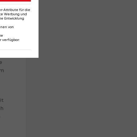
,
Attribute für die
erte Werbung und
ie Entwicklung
nnen von
ie
r verfügbar
:
e
im
it
ch
-