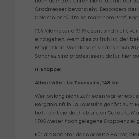
nach dem Zeitfahren nicht, da mit der B
Gradmesser bevorsteht. Besonders der 
Colombier dürfte so manchem Profi Kop
17,4 Kilometer à 7,1 Prozent sind nicht vo
einzugehen. Wem dies zu früh ist, der 
Möglichkeit. Von diesem sind es noch 20,
Sanchez sind prädestiniert dafür, hier a
11. Etappe:
Albertville - La Toussuire, 148 km
Wer bislang nicht zufrieden war, erlebt 
Bergankunft in La Toussuire gehört zum B
hat, führt sie doch über den Col de la Ma
1.705 Meter hoch gelegene Etappenziel g
Für die Sprinter der absolute Horror, b