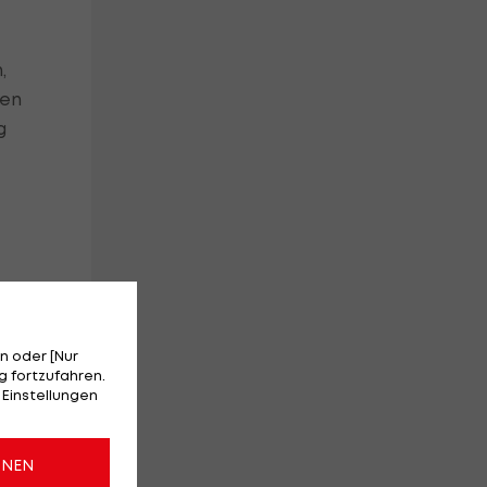
,
ben
g
n oder [Nur
 fortzufahren.
 Einstellungen
u
azu
ONEN