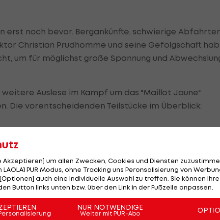
n erst noch bevor. Bergankünfte, schwierige Abfahrten
rektor Christian Prudhomme und seine Gefolgschaft ha
cht, um für möglichst große Spannung und Abwechslun
 weitere Auslese im Kampf um das "Maillot Jaune"
. Die vorentscheidenden Teilstücke im Überblick:
hutz
, 199 km
le Akzeptieren] um allen Zwecken, Cookies und Diensten zuzustimme
ne, die bereits Rückstand aufgerissen haben, zur
 LAOLA1 PUR Modus, ohne Tracking uns Peronsalisierung von Werbung
[Optionen] auch eine individuelle Auswahl zu treffen. Sie können Ihre
r andere - Schleck und Valverde gehören zweifellos z
den Button links unten bzw. über den Link in der Fußzeile anpassen.
en Zeitfahr-Spezialisten zählt und dadurch ohnehin d
ZEPTIEREN
NUR NOTWENDIGE
uchen.
OPTI
Personalisierung
Weiter mit PUR-Abo