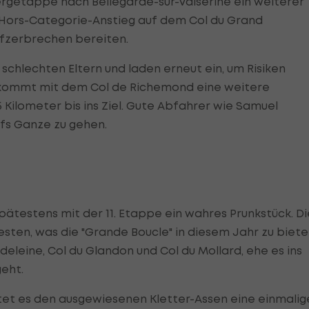
ergetappe nach Bellegarde-sur-Valserine ein weiterer
Hors-Categorie-Anstieg auf dem Col du Grand
fzerbrechen bereiten.
n schlechten Eltern und laden erneut ein, um Risiken
bekommt mit dem Col de Richemond eine weitere
5 Kilometer bis ins Ziel. Gute Abfahrer wie Samuel
ufs Ganze zu gehen.
spätestens mit der 11. Etappe ein wahres Prunkstück. Di
esten, was die "Grande Boucle" in diesem Jahr zu biet
deleine, Col du Glandon und Col du Mollard, ehe es ins
eht.
ietet es den ausgewiesenen Kletter-Assen eine einmalig