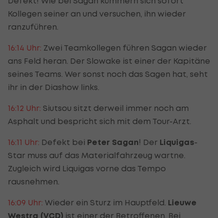
Defekt! Wie bei Sagan kümmern sich sofort
Kollegen seiner an und versuchen, ihn wieder
ranzuführen.
16:14 Uhr:
Zwei Teamkollegen führen Sagan wieder
ans Feld heran. Der Slowake ist einer der Kapitäne
seines Teams. Wer sonst noch das Sagen hat, seht
ihr in der Diashow links.
16:12 Uhr:
Siutsou sitzt derweil immer noch am
Asphalt und bespricht sich mit dem Tour-Arzt.
16:11 Uhr:
Defekt bei
Peter Sagan
! Der
Liquigas
-
Star muss auf das Materialfahrzeug wartne.
Zugleich wird Liquigas vorne das Tempo
rausnehmen.
16:09 Uhr:
Wieder ein Sturz im Hauptfeld.
Lieuwe
Westra (VCD)
ist einer der Betroffenen. Bei