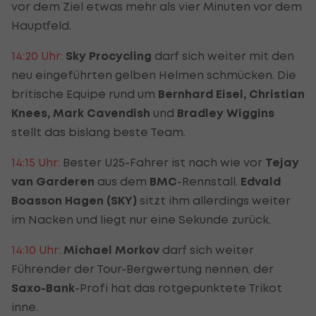
vor dem Ziel etwas mehr als vier Minuten vor dem
Hauptfeld.
14:20 Uhr:
Sky Procycling
darf sich weiter mit den
neu eingeführten gelben Helmen schmücken. Die
britische Equipe rund um
Bernhard Eisel, Christian
Knees, Mark Cavendish
und
Bradley Wiggins
stellt das bislang beste Team.
14:15 Uhr:
Bester U25-Fahrer ist nach wie vor
Tejay
van Garderen
aus dem
BMC
-Rennstall.
Edvald
Boasson Hagen (SKY)
sitzt ihm allerdings weiter
im Nacken und liegt nur eine Sekunde zurück.
14:10 Uhr:
Michael Morkov
darf sich weiter
Führender der Tour-Bergwertung nennen, der
Saxo-Bank
-Profi hat das rotgepunktete Trikot
inne.