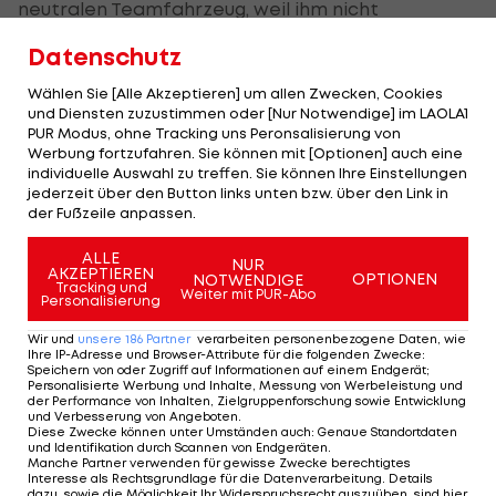
neutralen Teamfahrzeug, weil ihm nicht
entsprechend geholfen wird.
Datenschutz
16:49 Uhr:
Die nächste Aufgaben-Meldung erreicht
Wählen Sie [Alle Akzeptieren] um allen Zwecken, Cookies
und Diensten zuzustimmen oder [Nur Notwendige] im LAOLA1
uns.
Jose Joaquin Rojas (MOV)
, 2011 noch einige
PUR Modus, ohne Tracking uns Peronsalisierung von
Tage im Punktetrikot, hat es übel erwischt, er
Werbung fortzufahren. Sie können mit [Optionen] auch eine
individuelle Auswahl zu treffen. Sie können Ihre Einstellungen
kann die Rundfahrt nicht fortsetzen.
jederzeit über den Button links unten bzw. über den Link in
der Fußzeile anpassen.
16:48 Uhr:
Auch
Mark Cavendish
und
Thomas
Voeckler
sind zunächst abgehängt.
ALLE
NUR
AKZEPTIEREN
OPTIONEN
NOTWENDIGE
Tracking und
Weiter mit PUR-Abo
16:45 Uhr:
Philippe Gilbert
ist weit zurück! Der
Personalisierung
Belgier wurde auch von einem Sturz gestoppt und
Wir und
unsere
186
Partner
verarbeiten personenbezogene Daten, wie
Ihre IP-Adresse und Browser-Attribute für die folgenden Zwecke
:
hat nun Schuhprobleme. Beim Begleitfahrzeug
Speichern von oder Zugriff auf Informationen auf einem Endgerät;
Personalisierte Werbung und Inhalte, Messung von Werbeleistung und
versucht er die Sache in den Griff zu kriegen.
der Performance von Inhalten, Zielgruppenforschung sowie Entwicklung
und Verbesserung von Angeboten
.
Diese Zwecke können unter Umständen auch
:
Genaue Standortdaten
16:44 Uhr:
Durch die Stürze hat sich das Feld in
und Identifikation durch Scannen von Endgeräten
.
Manche Partner verwenden für gewisse Zwecke berechtigtes
mehrere Teile gesplittet.
Garmin
versucht gerade,
Interesse als Rechtsgrundlage für die Datenverarbeitung. Details
dazu, sowie die Möglichkeit Ihr Widerspruchsrecht auszuüben, sind hier