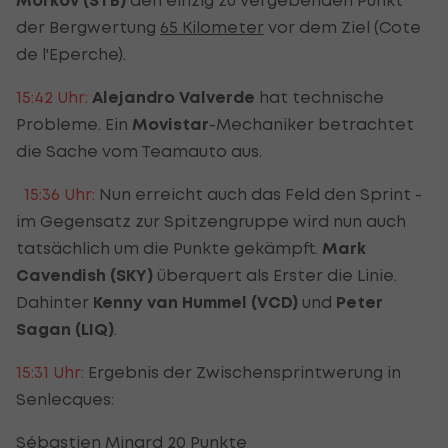
Morkov (STB)
der Bergwertung
65 Kilometer
vor dem Ziel (Cote
de l'Eperche).
15:42 Uhr:
Alejandro Valverde
hat technische
Probleme. Ein
Movistar
-Mechaniker betrachtet
die Sache vom Teamauto aus.
15:36 Uhr:
Nun erreicht auch das Feld den Sprint -
im Gegensatz zur Spitzengruppe wird nun auch
tatsächlich um die Punkte gekämpft.
Mark
Cavendish (SKY)
überquert als Erster die Linie.
Dahinter
Kenny van Hummel (VCD)
und
Peter
Sagan (LIQ)
.
15:31 Uhr:
Ergebnis der Zwischensprintwerung in
Senlecques:
Sébastien Minard 20 Punkte