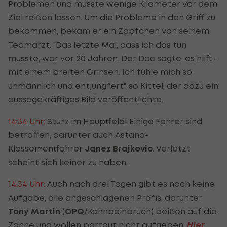
Problemen und musste wenige Kilometer vor dem
Ziel reißen lassen. Um die Probleme in den Griff zu
bekommen, bekam er ein Zäpfchen von seinem
Teamarzt. "Das letzte Mal, dass ich das tun
musste, war vor 20 Jahren. Der Doc sagte, es hilft -
mit einem breiten Grinsen. Ich fühle mich so
unmännlich und entjungfert", so Kittel, der dazu ein
aussagekräftiges Bild veröffentlichte.
14:34 Uhr:
Sturz im Hauptfeld! Einige Fahrer sind
betroffen, darunter auch Astana-
Klassementfahrer
Janez Brajkovic
. Verletzt
scheint sich keiner zu haben.
14:34 Uhr:
Auch nach drei Tagen gibt es noch keine
Aufgabe, alle angeschlagenen Profis, darunter
Tony Martin
(
OPQ
/Kahnbeinbruch) beißen auf die
Zähne und wollen partout nicht aufgeben.
Hier