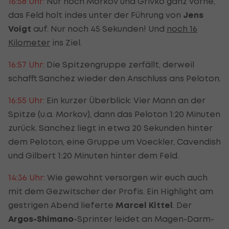
16:58 Uhr:
Nur noch Morkov und Grivko ganz vorne,
das Feld holt indes unter der Führung von
Jens
Voigt
auf. Nur noch 45 Sekunden! Und
noch 16
Kilometer
ins Ziel.
16:57 Uhr:
Die Spitzengruppe zerfällt, derweil
schafft Sanchez wieder den Anschluss ans Peloton.
16:55 Uhr:
Ein kurzer Überblick: Vier Mann an der
Spitze (u.a. Morkov), dann das Peloton 1:20 Minuten
zurück. Sanchez liegt in etwa 20 Sekunden hinter
dem Peloton, eine Gruppe um Voeckler, Cavendish
und Gilbert 1:20 Minuten hinter dem Feld.
14:36 Uhr:
Wie gewohnt versorgen wir euch auch
mit dem Gezwitscher der Profis. Ein Highlight am
gestrigen Abend lieferte
Marcel Kittel
. Der
Argos-Shimano
-Sprinter leidet an Magen-Darm-