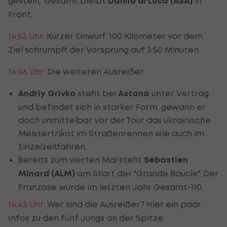
gestellt. Gesamt bleibt
Danilo di Luca (ASA)
in
Front.
14:53 Uhr:
Kurzer Einwurf: 100 Kilometer vor dem
Ziel schrumpft der Vorsprung auf 3:50 Minuten.
14:46 Uhr:
Die weiteren Ausreißer:
Andriy Grivko
steht bei
Astana
unter Vertrag
und befindet sich in starker Form, gewann er
doch unmittelbar vor der Tour das ukrainische
Meistertrikot im Straßenrennen wie auch im
Einzelzeitfahren.
Bereits zum vierten Mal steht
Sébastien
Minard (ALM)
am Start der "Grande Boucle". Der
Franzose wurde im letzten Jahr Gesamt-110.
14:45 Uhr:
Wer sind die Ausreißer? Hier ein paar
Infos zu den fünf Jungs an der Spitze.